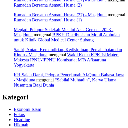
Ramadan Bersama Asmaul Husna (2)
Ramadan Bersama Asmaul Husna (27) - Masjiduna
mengenai
Ramadan Bersama Asmaul Husna (1)
Menjadi Pelopor Sedekah Melalui Aksi Gersena 2023 -
Masjiduna
mengenai
BPKH Distribusikan Mobil Ambulan
untuk Klinik Global Medical Center Subang
Santri; Antara Kemandirian, Kedisiplinan, Persahabatan dan
Rindu - Masjiduna
mengenai
Wakil Ketua KPK Isi Materi
Makesta IPNU-IPPNU Komisariat MTs Afkaaruna
Yogyakarta
KH Saleh Darat, Pelopor Penerjamah Al-Quran Bahasa Jawa
- Masjiduna
mengenai
“Sabilal Muhtadin”, Karya Ulama
Nusantara Bagi Dunia
Kategori
Ekonomi Islam
Fokus
Headline
Hikmah