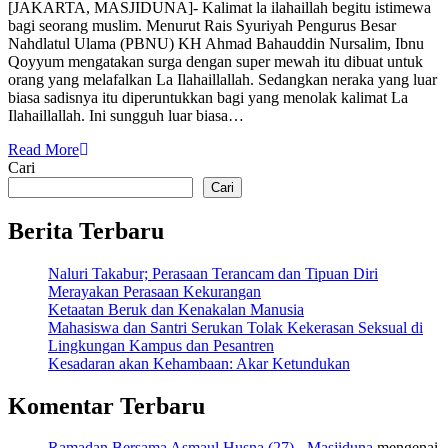
[JAKARTA, MASJIDUNA]- Kalimat la ilahaillah begitu istimewa
bagi seorang muslim. Menurut Rais Syuriyah Pengurus Besar
Nahdlatul Ulama (PBNU) KH Ahmad Bahauddin Nursalim, Ibnu
Qoyyum mengatakan surga dengan super mewah itu dibuat untuk
orang yang melafalkan La Ilahaillallah. Sedangkan neraka yang luar
biasa sadisnya itu diperuntukkan bagi yang menolak kalimat La
Ilahaillallah. Ini sungguh luar biasa…
Read More
Cari
Cari
Berita Terbaru
Naluri Takabur; Perasaan Terancam dan Tipuan Diri
Merayakan Perasaan Kekurangan
Ketaatan Beruk dan Kenakalan Manusia
Mahasiswa dan Santri Serukan Tolak Kekerasan Seksual di
Lingkungan Kampus dan Pesantren
Kesadaran akan Kehambaan: Akar Ketundukan
Komentar Terbaru
Ramadan Bersama Asmaul Husna (27) - Masjiduna
mengenai