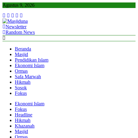
Skip
Agustus 9, 2026
to
content
Newsletter
Masjiduna
Referensi Berita Islam Indonesia
Random News
Beranda
Masjid
Pendidikan Islam
Ekonomi Islam
Ormas
Safa Marwah
Hikmah
Sosok
Fokus
Ekonomi Islam
Fokus
Headline
Hikmah
Khazanah
Masjid
Ormas