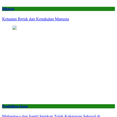
Hikmah
Ketaatan Beruk dan Kenakalan Manusia
Pendidikan Islam
Mahasiswa dan Santri Serukan Tolak Kekerasan Seksual di