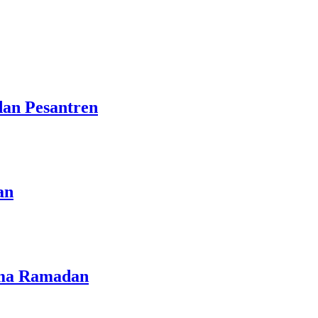
dan Pesantren
an
lama Ramadan