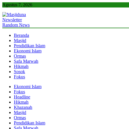
Skip
Agustus 7, 2026
to
content
Newsletter
Masjiduna
Referensi Berita Islam Indonesia
Random News
Beranda
Masjid
Pendidikan Islam
Ekonomi Islam
Ormas
Safa Marwah
Hikmah
Sosok
Fokus
Ekonomi Islam
Fokus
Headline
Hikmah
Khazanah
Masjid
Ormas
Pendidikan Islam
Safa Marwah