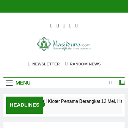
Skip
to
content
Masjiduna
Referensi Berita Islam Indonesia
NEWSLETTER
RANDOM NEWS
MENU
Calon Jemaah Haji Kloter Pertama Berangkat 12 Mei, Hati-h
HEADLINES
2 Tahun Ago