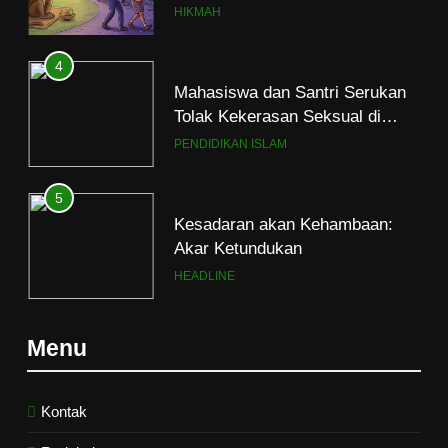
Tolak Kekerasan Seksual di
Lingkungan Kampus dan
PENDIDIKAN ISLAM
Pesantren
5
Kesadaran akan Kehambaan:
Akar Ketundukan
HEADLINE
6
Kebutuhan versus Keinginan
HIKMAH
Menu
7
Santri MANPK Surakarta Turun
Kontak
ke Masyarakat Lewat Camping
Dakwah Ramadan
PENDIDIKAN ISLAM