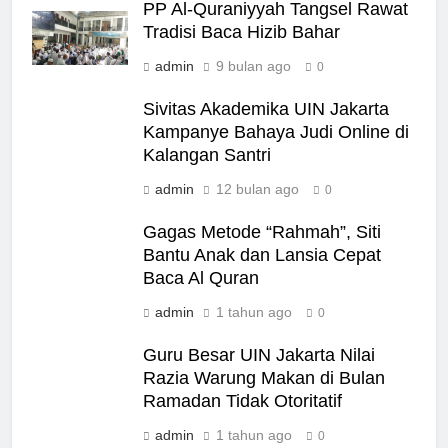
PP Al-Quraniyyah Tangsel Rawat
Tradisi Baca Hizib Bahar
admin
9 bulan ago
0
Sivitas Akademika UIN Jakarta
Kampanye Bahaya Judi Online di
Kalangan Santri
admin
12 bulan ago
0
Gagas Metode “Rahmah”, Siti
Bantu Anak dan Lansia Cepat
Baca Al Quran
admin
1 tahun ago
0
Guru Besar UIN Jakarta Nilai
Razia Warung Makan di Bulan
Ramadan Tidak Otoritatif
admin
1 tahun ago
0