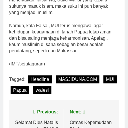
sukunya masuk Islam, maka suku ini pun banyak
yang menjadi muslim.
Namun, kata Faisal, MUI terus mengawal agar
kehidupan keagamaan di tanah Papua tetap aman
dan bisa saling menjaga keharmonisan. Apalagi,
kaum muslimin di sana sebagian besar adalah
pendatang, seperti dari Makassar.
(IMF/sejutaquran)
Tagged:
Headline
MASJIDUNA.COM
MUI
Papua
walesi
Navigasi
Previous:
Next:
pos
Selamat Dies Natalis
Ormas Kepemudaan