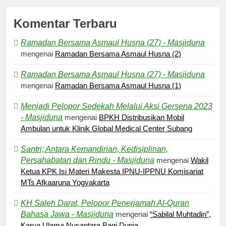
Komentar Terbaru
Ramadan Bersama Asmaul Husna (27) - Masjiduna
mengenai
Ramadan Bersama Asmaul Husna (2)
Ramadan Bersama Asmaul Husna (27) - Masjiduna
mengenai
Ramadan Bersama Asmaul Husna (1)
Menjadi Pelopor Sedekah Melalui Aksi Gersena 2023
- Masjiduna
mengenai
BPKH Distribusikan Mobil
Ambulan untuk Klinik Global Medical Center Subang
Santri; Antara Kemandirian, Kedisiplinan,
Persahabatan dan Rindu - Masjiduna
mengenai
Wakil
Ketua KPK Isi Materi Makesta IPNU-IPPNU Komisariat
MTs Afkaaruna Yogyakarta
5
KH Saleh Darat, Pelopor Penerjamah Al-Quran
Kesadaran akan Kehambaan:
Bahasa Jawa - Masjiduna
mengenai
“Sabilal Muhtadin”,
Akar Ketundukan
Karya Ulama Nusantara Bagi Dunia