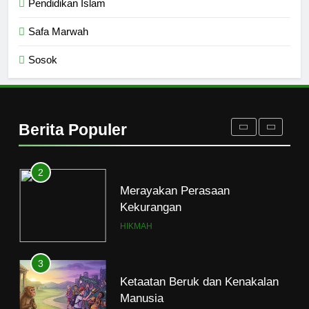
Pendidikan Islam
1
Safa Marwah
Naluri Takabur; Perasaan
Terancam dan Tipuan Diri
Sosok
HIKMAH
2
Merayakan Perasaan
Berita Populer
Kekurangan
HIKMAH
3
Ketaatan Beruk dan Kenakalan
Manusia
HIKMAH
4
Mahasiswa dan Santri Serukan