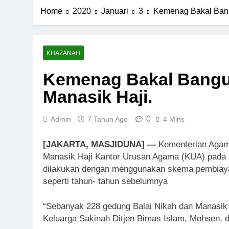
Home
2020
Januari
3
Kemenag Bakal Bang
KHAZANAH
Kemenag Bakal Bangun
Manasik Haji.
0
Admin
7 Tahun Ago
4 Mins
[JAKARTA, MASJIDUNA] —
Kementerian Agam
Manasik Haji Kantor Urusan Agama (KUA) pada 
dilakukan dengan menggunakan skema pembiaya
seperti tahun- tahun sebelumnya
“Sebanyak 228 gedung Balai Nikah dan Manasik H
Keluarga Sakinah Ditjen Bimas Islam, Mohsen, d