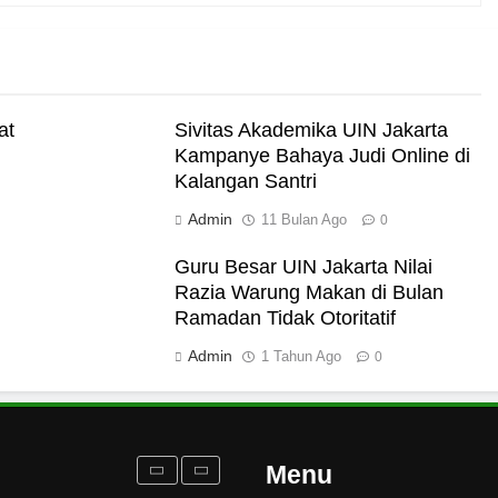
i Darat
at
Sivitas Akademika UIN Jakarta
Kampanye Bahaya Judi Online di
Kalangan Santri
akut Mati
Admin
11 Bulan Ago
0
Guru Besar UIN Jakarta Nilai
Razia Warung Makan di Bulan
rukan Tolak Kekerasan
Ramadan Tidak Otoritatif
ampus dan Pesantren
Admin
1 Tahun Ago
0
Turun ke Masyarakat
Ramadan
Menu