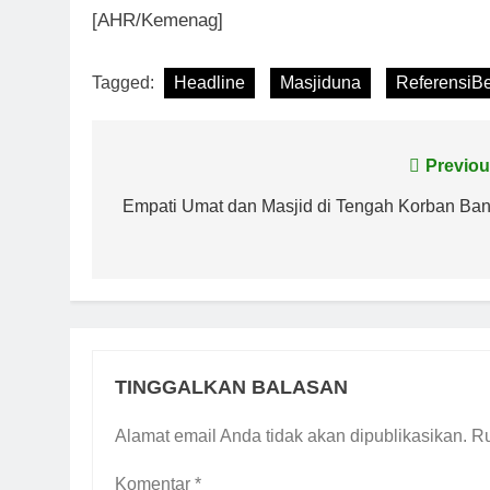
[AHR/Kemenag]
Tagged:
Headline
Masjiduna
ReferensiBe
Navigasi
Previou
pos
Empati Umat dan Masjid di Tengah Korban Banj
TINGGALKAN BALASAN
Alamat email Anda tidak akan dipublikasikan.
Ru
Komentar
*