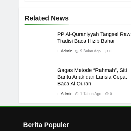
7
Related News
Kopi Beneran Versus Kop
HIKMAH
PP Al-Quraniyyah Tangsel Raw
8
Tradisi Baca Hizib Bahar
Admin
9 Bulan Ago
0
Mau Masuk Surga, Tapi T
HIKMAH
Gagas Metode “Rahmah”, Siti
1
Bantu Anak dan Lansia Cepat
Mahasiswa dan Santri Se
Baca Al Quran
Seksual di Lingkungan K
Admin
1 Tahun Ago
0
PENDIDIKAN ISLAM
2
Santri MANPK Surakarta 
Lewat Camping Dakwah 
Berita Populer