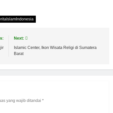
ritaIslamIndonesia
s:
Next:
ir
Islamic Center, Ikon Wisata Religi di Sumatera
Barat
as yang wajib ditandai
*