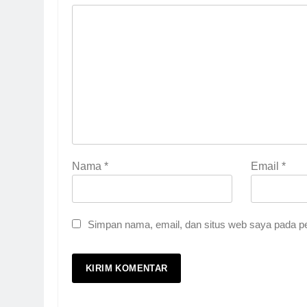
Nama
*
Email
*
5
Pernah Galau? Ini Jalan 
HIKMAH
Simpan nama, email, dan situs web saya pada pe
6
Ngopi Bareng; Romantis
HIKMAH