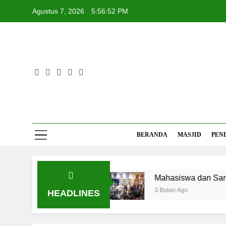
Skip
Agustus 7, 2026
5:56:52 PM
to
content
Mas
Referensi 
BERANDA
MASJID
PEN
i Suhu Panas
Mahasiswa dan Santri Serukan 
3 Bulan Ago
HEADLINES