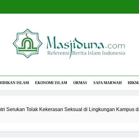
jiduna
Berita Islam Indonesia
DIDIKAN ISLAM
EKONOMI ISLAM
ORMAS
SAFA MARWAH
HIKM
Tolak Kekerasan Seksual di Lingkungan Kampus dan Pesantre