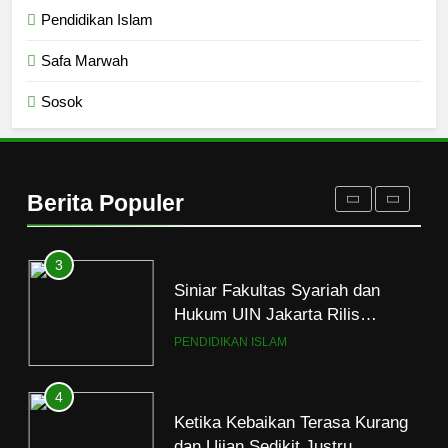
1
Pendidikan Islam
Mahasiswa dan Santri Serukan
Tolak Kekerasan Seksual di
Safa Marwah
Lingkungan Kampus dan
PENDIDIKAN ISLAM
Pesantren
Sosok
2
Santri MANPK Surakarta Turun
ke Masyarakat Lewat Camping
Berita Populer
Dakwah Ramadan
PENDIDIKAN ISLAM
3
Siniar Fakultas Syariah dan
Hukum UIN Jakarta Rilis
Program Fikih Genzi Selama
PENDIDIKAN ISLAM
Ramadan
4
Ketika Kebaikan Terasa Kurang
dan Ujian Sedikit Justru