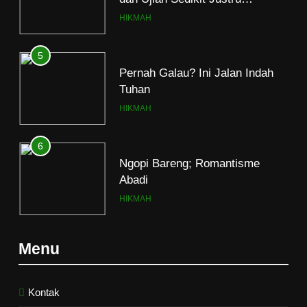
Menjerumuskan
HIKMAH
5
Pernah Galau? Ini Jalan Indah
Tuhan
HIKMAH
6
Ngopi Bareng; Romantisme
Abadi
HIKMAH
7
Menu
Kopi Beneran Versus Kopi Darat
HIKMAH
Kontak