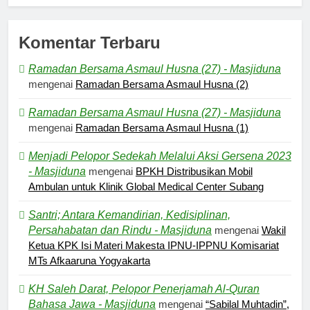
Komentar Terbaru
Ramadan Bersama Asmaul Husna (27) - Masjiduna
mengenai
Ramadan Bersama Asmaul Husna (2)
Ramadan Bersama Asmaul Husna (27) - Masjiduna
mengenai
Ramadan Bersama Asmaul Husna (1)
Menjadi Pelopor Sedekah Melalui Aksi Gersena 2023
- Masjiduna
mengenai
BPKH Distribusikan Mobil
Ambulan untuk Klinik Global Medical Center Subang
Santri; Antara Kemandirian, Kedisiplinan,
Persahabatan dan Rindu - Masjiduna
mengenai
Wakil
Ketua KPK Isi Materi Makesta IPNU-IPPNU Komisariat
5
MTs Afkaaruna Yogyakarta
Pernah Galau? Ini Jalan Indah
KH Saleh Darat, Pelopor Penerjamah Al-Quran
Tuhan
Bahasa Jawa - Masjiduna
mengenai
“Sabilal Muhtadin”,
HIKMAH