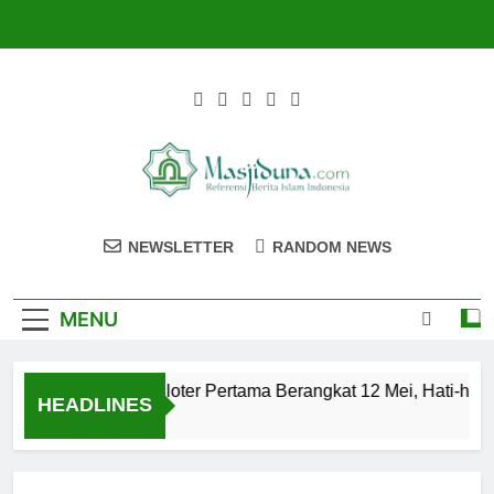
Skip
to
content
Masjiduna
Referensi Berita Islam Indonesia
NEWSLETTER
RANDOM NEWS
MENU
alon Jemaah Haji Kloter Pertama Berangkat 12 Mei, Hati-hati 
HEADLINES
Tahun Ago