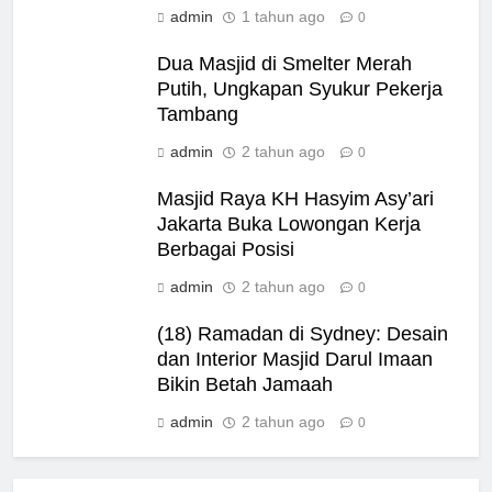
admin
1 tahun ago
0
Dua Masjid di Smelter Merah
Putih, Ungkapan Syukur Pekerja
Tambang
admin
2 tahun ago
0
Masjid Raya KH Hasyim Asy’ari
Jakarta Buka Lowongan Kerja
Berbagai Posisi
admin
2 tahun ago
0
(18) Ramadan di Sydney: Desain
dan Interior Masjid Darul Imaan
Bikin Betah Jamaah
admin
2 tahun ago
0