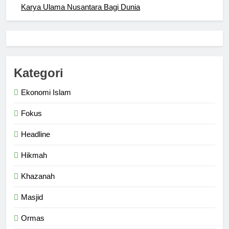
Karya Ulama Nusantara Bagi Dunia
6
Ngopi Bareng; Romantisme
Abadi
HIKMAH
Kategori
Ekonomi Islam
7
Fokus
Kopi Beneran Versus Kopi Darat
HIKMAH
Headline
Hikmah
8
Mau Masuk Surga, Tapi Takut
Khazanah
Mati
Masjid
HIKMAH
Ormas