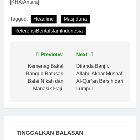
[KHA/Antara]
Tagged:
Headline
Masjiduna
ReferensiBeritaIslamIndonesia
Navigasi
Previous:
Next:
pos
Kemenag Bakal
Dilanda Banjir,
Bangun Ratusan
Allahu Akbar Mushaf
Balai Nikah dan
Al-Qur’an Bersih dari
Manasik Haji.
Lumpur
TINGGALKAN BALASAN