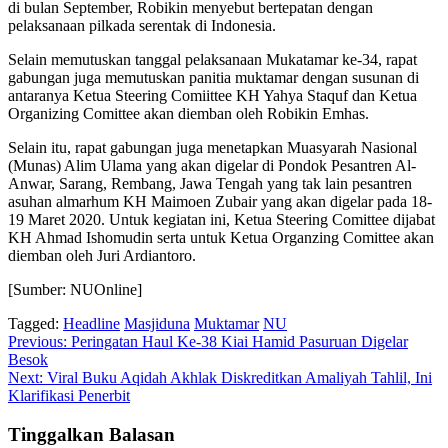
di bulan September, Robikin menyebut bertepatan dengan
pelaksanaan pilkada serentak di Indonesia.
Selain memutuskan tanggal pelaksanaan Mukatamar ke-34, rapat
gabungan juga memutuskan panitia muktamar dengan susunan di
antaranya Ketua Steering Comiittee KH Yahya Staquf dan Ketua
Organizing Comittee akan diemban oleh Robikin Emhas.
Selain itu, rapat gabungan juga menetapkan Muasyarah Nasional
(Munas) Alim Ulama yang akan digelar di Pondok Pesantren Al-
Anwar, Sarang, Rembang, Jawa Tengah yang tak lain pesantren
asuhan almarhum KH Maimoen Zubair yang akan digelar pada 18-
19 Maret 2020. Untuk kegiatan ini, Ketua Steering Comittee dijabat
KH Ahmad Ishomudin serta untuk Ketua Organzing Comittee akan
diemban oleh Juri Ardiantoro.
[Sumber: NUOnline]
Tagged:
Headline
Masjiduna
Muktamar
NU
Navigasi
Previous:
Peringatan Haul Ke-38 Kiai Hamid Pasuruan Digelar
Besok
pos
Next:
Viral Buku Aqidah Akhlak Diskreditkan Amaliyah Tahlil, Ini
Klarifikasi Penerbit
Tinggalkan Balasan