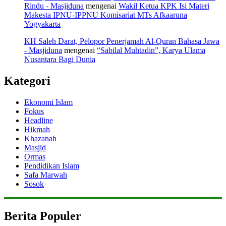
Rindu - Masjiduna
mengenai
Wakil Ketua KPK Isi Materi
Makesta IPNU-IPPNU Komisariat MTs Afkaaruna
Yogyakarta
KH Saleh Darat, Pelopor Penerjamah Al-Quran Bahasa Jawa
- Masjiduna
mengenai
“Sabilal Muhtadin”, Karya Ulama
Nusantara Bagi Dunia
Kategori
Ekonomi Islam
Fokus
Headline
Hikmah
Khazanah
Masjid
Ormas
Pendidikan Islam
Safa Marwah
Sosok
Berita Populer