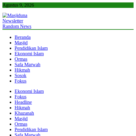
Skip
Agustus 9, 2026
to
content
Newsletter
Masjiduna
Referensi Berita Islam Indonesia
Random News
Beranda
Masjid
Pendidikan Islam
Ekonomi Islam
Ormas
Safa Marwah
Hikmah
Sosok
Fokus
Ekonomi Islam
Fokus
Headline
Hikmah
Khazanah
Masjid
Ormas
Pendidikan Islam
Safa Marwah