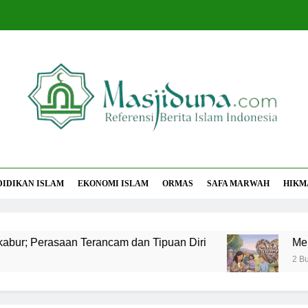
jiduna
Berita Islam Indonesia
DIDIKAN ISLAM
EKONOMI ISLAM
ORMAS
SAFA MARWAH
HIKM
rasaan Terancam dan Tipuan Diri
Merayakan P
2 Bulan Ago