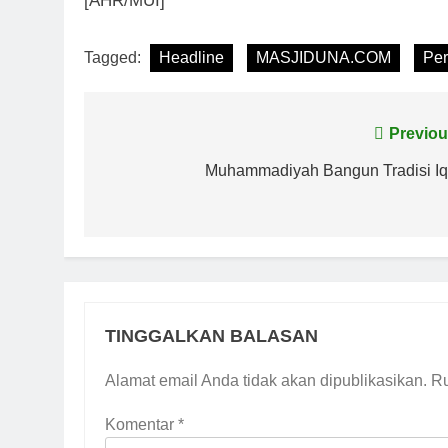
[AHR/MUI]
Tagged:
Headline
MASJIDUNA.COM
Pe
Navigasi
Previou
pos
Muhammadiyah Bangun Tradisi Iq
TINGGALKAN BALASAN
Alamat email Anda tidak akan dipublikasikan.
Ru
Komentar
*