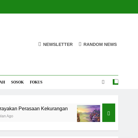
NEWSLETTER
RANDOM NEWS
AH
SOSOK
FOKUS
erasaan Kekurangan
Ketaatan Beruk dan Ken
3 Bulan Ago