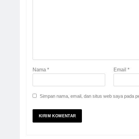
Nama
*
Email
*
Simpan nama, email, dan situs web saya pada pe
5
Kesadaran akan Kehamba
HEADLINE
6