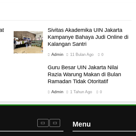
nan
at
Sivitas Akademika UIN Jakarta
Kampanye Bahaya Judi Online di
Kalangan Santri
Turun ke Masyarakat
Ramadan
Admin
11 Bulan Ago
0
Guru Besar UIN Jakarta Nilai
Razia Warung Makan di Bulan
Ramadan Tidak Otoritatif
sawan”
Admin
1 Tahun Ago
0
n Terancam dan Tipuan
Menu