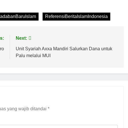
radabanBaruIslam
ReferensiBeritaIslamIndonesia
s:
Next:
ro
Unit Syariah Axxa Mandiri Salurkan Dana untuk
Palu melalui MUI
as yang wajib ditandai
*