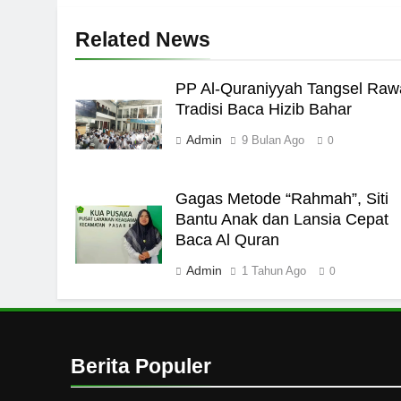
Related News
Kebutuhan versus Keingi
HIKMAH
PP Al-Quraniyyah Tangsel Raw
7
Tradisi Baca Hizib Bahar
Santri MANPK Surakarta 
Admin
9 Bulan Ago
0
Lewat Camping Dakwah 
PENDIDIKAN ISLAM
Gagas Metode “Rahmah”, Siti
8
Bantu Anak dan Lansia Cepat
Baca Al Quran
Etika Buruk Kaum “Bang
HIKMAH
Admin
1 Tahun Ago
0
1
Naluri Takabur; Perasaa
Diri
Berita Populer
HIKMAH