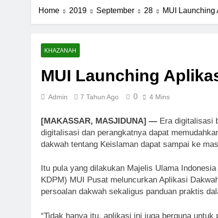
Home
2019
September
28
MUI Launching 
KHAZANAH
MUI Launching Aplika
0
Admin
7 Tahun Ago
4 Mins
[MAKASSAR, MASJIDUNA]
—
Era digitalisasi
digitalisasi dan perangkatnya dapat memudahk
dakwah tentang Keislaman dapat sampai ke mas
Itu pula yang dilakukan Majelis Ulama Indones
KDPM) MUI Pusat meluncurkan Aplikasi Dakwah M
persoalan dakwah sekaligus panduan praktis da
“Tidak hanya itu, aplikasi ini juga berguna untu