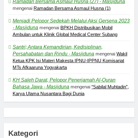
Ramadan Bersama Asmaul Husna (27) - Masjiduna
mengenai
Ramadan Bersama Asmaul Husna (1)
Menjadi Pelopor Sedekah Melalui Aksi Gersena 2023
- Masjiduna
mengenai
BPKH Distribusikan Mobil
Ambulan untuk Klinik Global Medical Center Subang
Santri; Antara Kemandirian, Kedisiplinan,
Persahabatan dan Rindu - Masjiduna
mengenai
Wakil
Ketua KPK Isi Materi Makesta IPNU-IPPNU Komisariat
MTs Afkaaruna Yogyakarta
5
Kesadaran akan Kehambaan:
KH Saleh Darat, Pelopor Penerjamah Al-Quran
Akar Ketundukan
Bahasa Jawa - Masjiduna
mengenai
“Sabilal Muhtadin”,
HEADLINE
Karya Ulama Nusantara Bagi Dunia
6
Kebutuhan versus Keinginan
HIKMAH
Kategori