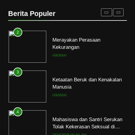
Merayakan Perasaan
Kekurangan
Berita Populer
HIKMAH
3
Ketaatan Beruk dan Kenakalan
Manusia
HIKMAH
4
Mahasiswa dan Santri Serukan
Tolak Kekerasan Seksual di
Lingkungan Kampus dan
PENDIDIKAN ISLAM
Pesantren
5
Kesadaran akan Kehambaan:
Akar Ketundukan