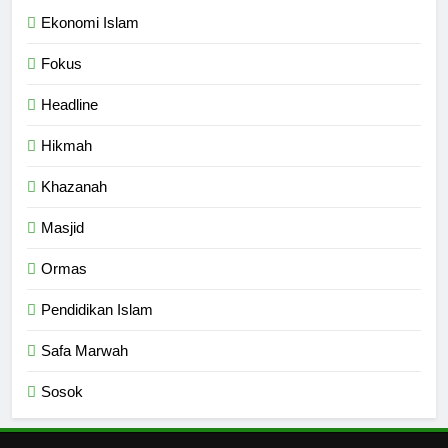
Ekonomi Islam
7
Fokus
Santri MANPK Surakarta Turun
ke Masyarakat Lewat Camping
Headline
Dakwah Ramadan
PENDIDIKAN ISLAM
Hikmah
8
Khazanah
Etika Buruk Kaum “Bangsawan”
Masjid
HIKMAH
Ormas
1
Pendidikan Islam
Naluri Takabur; Perasaan
Safa Marwah
Terancam dan Tipuan Diri
HIKMAH
Sosok
2