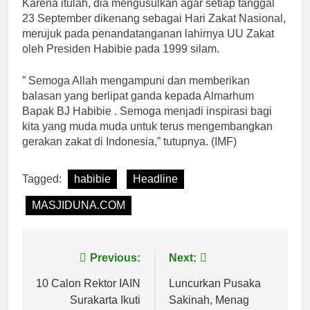
Karena itulah, dia mengusulkan agar setiap tanggal
23 September dikenang sebagai Hari Zakat Nasional,
merujuk pada penandatanganan lahirnya UU Zakat
oleh Presiden Habibie pada 1999 silam.
” Semoga Allah mengampuni dan memberikan
balasan yang berlipat ganda kepada Almarhum
Bapak BJ Habibie . Semoga menjadi inspirasi bagi
kita yang muda muda untuk terus mengembangkan
gerakan zakat di Indonesia,” tutupnya. (IMF)
Tagged:
habibie
Headline
MASJIDUNA.COM
Navigasi
Previous:
Next:
pos
10 Calon Rektor IAIN
Luncurkan Pusaka
Surakarta Ikuti
Sakinah, Menag