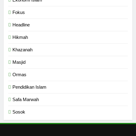
6
Ngopi Bareng; Romantisme
Fokus
Abadi
Headline
HIKMAH
Hikmah
7
Khazanah
Kopi Beneran Versus Kopi Darat
HIKMAH
Masjid
Ormas
8
Pendidikan Islam
Mau Masuk Surga, Tapi Takut
Mati
Safa Marwah
HIKMAH
Sosok
1
Mahasiswa dan Santri Serukan