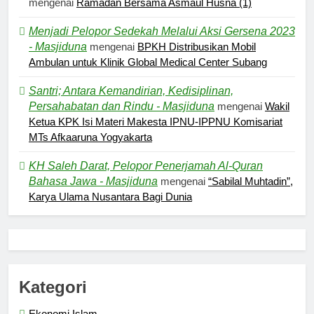
mengenai
Ramadan Bersama Asmaul Husna (1)
Menjadi Pelopor Sedekah Melalui Aksi Gersena 2023
- Masjiduna
mengenai
BPKH Distribusikan Mobil
Ambulan untuk Klinik Global Medical Center Subang
Santri; Antara Kemandirian, Kedisiplinan,
Persahabatan dan Rindu - Masjiduna
mengenai
Wakil
Ketua KPK Isi Materi Makesta IPNU-IPPNU Komisariat
MTs Afkaaruna Yogyakarta
KH Saleh Darat, Pelopor Penerjamah Al-Quran
Bahasa Jawa - Masjiduna
mengenai
“Sabilal Muhtadin”,
Karya Ulama Nusantara Bagi Dunia
5
Pernah Galau? Ini Jalan Indah
Tuhan
HIKMAH
Kategori
Ekonomi Islam