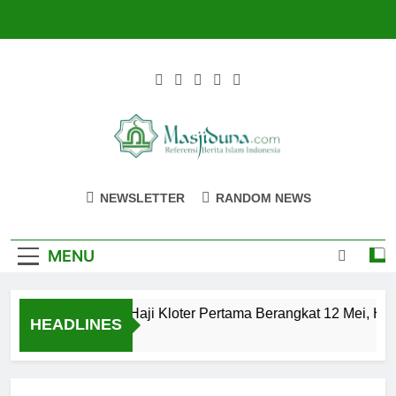
Skip
to
content
Masjiduna
Referensi Berita Islam Indonesia
NEWSLETTER
RANDOM NEWS
MENU
Calon Jemaah Haji Kloter Pertama Berangkat 12 Mei, Hati
HEADLINES
2 Tahun Ago