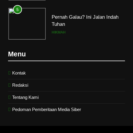
5
Pernah Galau? Ini Jalan Indah
Tuhan
HIKMAH
6
Menu
Ngopi Bareng; Romantisme
Abadi
HIKMAH
Kontak
Redaksi
7
Tentang Kami
Kopi Beneran Versus Kopi Darat
HIKMAH
Pedoman Pemberitaan Media Siber
8