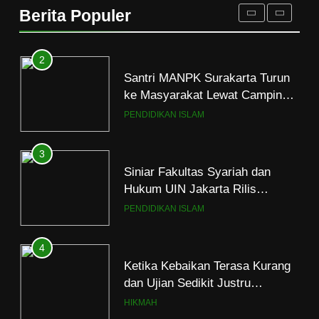
Tolak Kekerasan Seksual di
Berita Populer
Lingkungan Kampus dan
PENDIDIKAN ISLAM
Pesantren
2
Santri MANPK Surakarta Turun
ke Masyarakat Lewat Camping
Dakwah Ramadan
PENDIDIKAN ISLAM
3
Siniar Fakultas Syariah dan
Hukum UIN Jakarta Rilis
Program Fikih Genzi Selama
PENDIDIKAN ISLAM
Ramadan
4
Ketika Kebaikan Terasa Kurang
dan Ujian Sedikit Justru
Menjerumuskan
HIKMAH