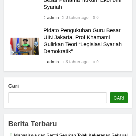
Syariah
admin
3 tahun ago
0
Pidato Pengukuhan Guru Besar
UIN Jakarta, Prof Khamami
Gulirkan Teori “Legislasi Syariah
Demokratik”
admin
3 tahun ago
0
Cari
CARI
Berita Terbaru
Mahasiswa dan Santri Serukan Tolak Kekerasan Seksual