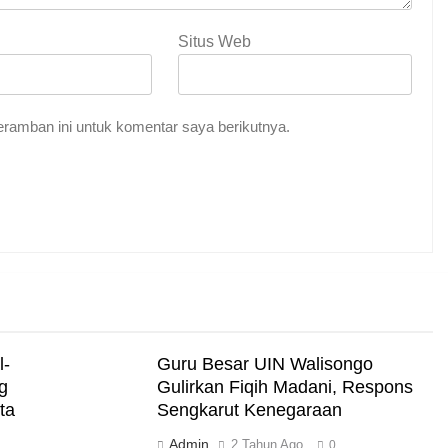
Situs Web
an: Akar Ketundukan
ramban ini untuk komentar saya berikutnya.
nan
Turun ke Masyarakat
Ramadan
l-
Guru Besar UIN Walisongo
g
Gulirkan Fiqih Madani, Respons
ta
Sengkarut Kenegaraan
Admin
sawan”
2 Tahun Ago
0