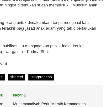
ekan hingga ditemukan sudah membusuk. “Mungkin anak
ang-orang untuk dimakamkan, tanpa mengenal latar
terakhir bagi jasad anak adam yang tak diperlakukan
l publikasi itu mengagetkan publik India, ketika
gi warga sipil: Padma Shri.
com)
ri
shareef
uttarpradesh
s:
Next:
an
Muhammadiyah Perlu Meraih Kemandirian