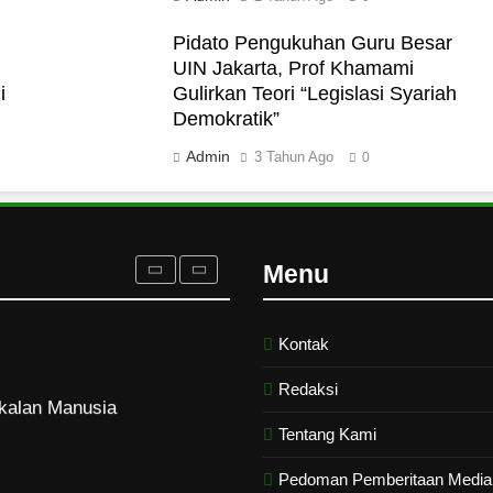
Pidato Pengukuhan Guru Besar
UIN Jakarta, Prof Khamami
i
Gulirkan Teori “Legislasi Syariah
n Terancam dan Tipuan
Demokratik”
Admin
3 Tahun Ago
0
urangan
Menu
Kontak
kalan Manusia
Redaksi
Tentang Kami
Pedoman Pemberitaan Media 
rukan Tolak Kekerasan