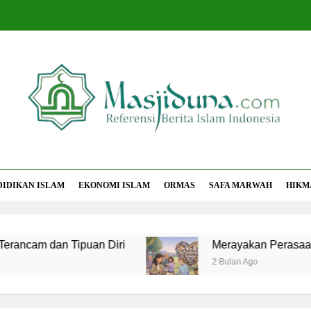
jiduna
Berita Islam Indonesia
DIDIKAN ISLAM
EKONOMI ISLAM
ORMAS
SAFA MARWAH
HIKM
dan Tipuan Diri
Merayakan Perasaan Kekura
2 Bulan Ago