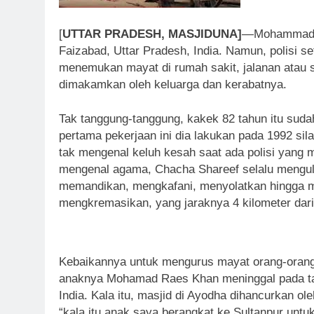
[
UTTAR PRADESH, MASJIDUNA]
—Mohammad Sh
Faizabad, Uttar Pradesh, India. Namun, polisi 
menemukan mayat di rumah sakit, jalanan atau s
dimakamkan oleh keluarga dan kerabatnya.
Tak tanggung-tanggung, kakek 82 tahun itu suda
pertama pekerjaan ini dia lakukan pada 1992 sil
tak mengenal keluh kesah saat ada polisi yang m
mengenal agama, Chacha Shareef selalu mengulu
memandikan, mengkafani, menyolatkan hingga me
mengkremasikan, yang jaraknya 4 kilometer dar
Kebaikannya untuk mengurus mayat orang-orang 
anaknya Mohamad Raes Khan meninggal pada tah
India. Kala itu, masjid di Ayodha dihancurkan o
“kala itu anak saya berangkat ke Sultanpur unt