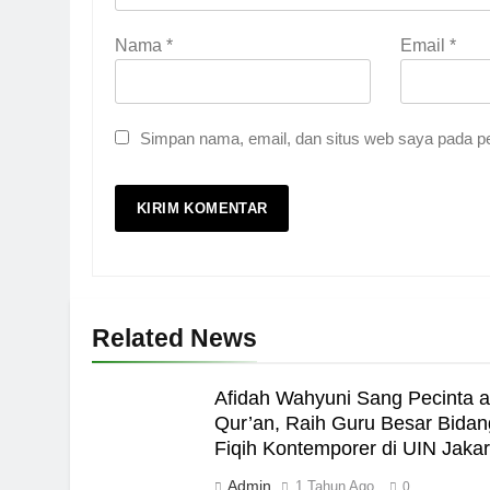
Nama
*
Email
*
5
Kesadaran akan Kehamba
Simpan nama, email, dan situs web saya pada pe
HEADLINE
6
Kebutuhan versus Keingi
HIKMAH
7
Related News
Santri MANPK Surakarta 
Lewat Camping Dakwah 
Afidah Wahyuni Sang Pecinta a
PENDIDIKAN ISLAM
Qur’an, Raih Guru Besar Bidan
8
Fiqih Kontemporer di UIN Jakar
Admin
Etika Buruk Kaum “Bang
1 Tahun Ago
0