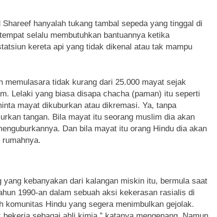
areef hanyalah tukang tambal sepeda yang tinggal di
setempat selalu membutuhkan bantuannya ketika
tatsiun kereta api yang tidak dikenal atau tak mampu
h memulasara tidak kurang dari 25.000 mayat sejak
am. Lelaki yang biasa disapa chacha (paman) itu seperti
inta mayat dikuburkan atau dikremasi. Ya, tanpa
rkan tangan. Bila mayat itu seorang muslim dia akan
nguburkannya. Dan bila mayat itu orang Hindu dia akan
i rumahnya.
yang kebanyakan dari kalangan miskin itu, bermula saat
un 1990-an dalam sebuah aksi kekerasan rasialis di
leh komunitas Hindu yang segera menimbulkan gejolak.
uk bekerja sebagai ahli kimia,” katanya mengenang. Namun