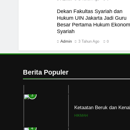
HIKMAH
Dekan Fakultas Syariah dan
Hukum UIN Jakarta Jadi Guru
1
Besar Pertama Hukum Ekonom
Naluri Takabur; Perasaa
Syariah
Diri
Admin
3 Tahun Ago
0
HIKMAH
2
Merayakan Perasaan Kek
Berita Populer
HIKMAH
3
Ketaatan Beruk dan Kena
HIKMAH
4
Mahasiswa dan Santri Se