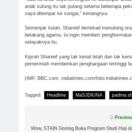
anak sulung itu tak pulang selama beberapa p
saya dilempar ke sungai,” kenangnya.
Semenjak itulah, Shareef bertekad menolong or
belakang agama. Ia ingin memberi penghormatan 
selayaknya itu.
Kiprah Shareef yang tak kenal lelah dan tak kena
pemerintah memberikan penghargaan tertinggi ba
(IMF, BBC.com, indiatimes.com/foto:indiatimes.
Tagged:
Headline
MaSJDIUNA
padma sh
Navigasi
Previou
pos
Wow, STAIN Sorong Buka Program Studi Haji d