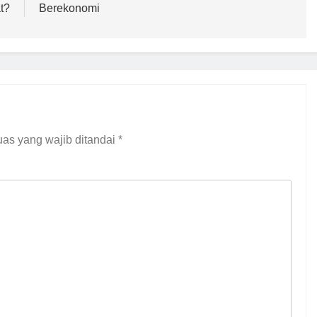
t?
Berekonomi
as yang wajib ditandai
*