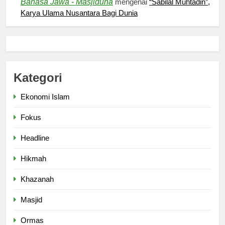
Bahasa Jawa - Masjiduna
mengenai
“Sabilal Muhtadin”,
HIKMAH
Karya Ulama Nusantara Bagi Dunia
6
Ngopi Bareng; Romantisme
Abadi
Kategori
HIKMAH
Ekonomi Islam
7
Fokus
Kopi Beneran Versus Kopi Darat
HIKMAH
Headline
Hikmah
8
Khazanah
Mau Masuk Surga, Tapi Takut
Mati
Masjid
HIKMAH
Ormas