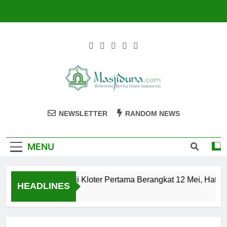
Skip
to
content
Masjiduna
Referensi Berita Islam Indonesia
NEWSLETTER
RANDOM NEWS
MENU
Calon Jemaah Haji Kloter Pertama Berangkat 12 Mei, Hati-ha
HEADLINES
2 Tahun Ago