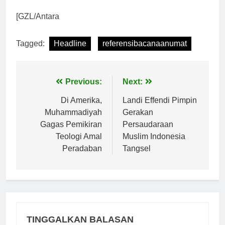
[GZL/Antara
Tagged:
Headline
referensibacanaanumat
Navigasi
Previous:
Next:
pos
Di Amerika,
Landi Effendi Pimpin
Muhammadiyah
Gerakan
Gagas Pemikiran
Persaudaraan
Teologi Amal
Muslim Indonesia
Peradaban
Tangsel
TINGGALKAN BALASAN