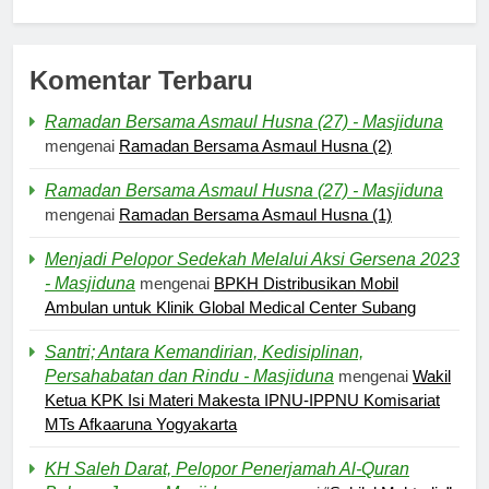
Komentar Terbaru
Ramadan Bersama Asmaul Husna (27) - Masjiduna
mengenai
Ramadan Bersama Asmaul Husna (2)
Ramadan Bersama Asmaul Husna (27) - Masjiduna
mengenai
Ramadan Bersama Asmaul Husna (1)
Menjadi Pelopor Sedekah Melalui Aksi Gersena 2023
- Masjiduna
mengenai
BPKH Distribusikan Mobil
Ambulan untuk Klinik Global Medical Center Subang
Santri; Antara Kemandirian, Kedisiplinan,
Persahabatan dan Rindu - Masjiduna
mengenai
Wakil
Ketua KPK Isi Materi Makesta IPNU-IPPNU Komisariat
MTs Afkaaruna Yogyakarta
5
Pernah Galau? Ini Jalan Indah
KH Saleh Darat, Pelopor Penerjamah Al-Quran
Tuhan