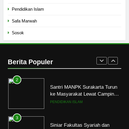
1
Pendidikan Islam
Mahasiswa dan Santri Serukan
Tolak Kekerasan Seksual di
Safa Marwah
Lingkungan Kampus dan
PENDIDIKAN ISLAM
Sosok
Pesantren
2
Santri MANPK Surakarta Turun
ke Masyarakat Lewat Camping
Berita Populer
Dakwah Ramadan
PENDIDIKAN ISLAM
3
Siniar Fakultas Syariah dan
Hukum UIN Jakarta Rilis
Program Fikih Genzi Selama
PENDIDIKAN ISLAM
Ramadan
4
Ketika Kebaikan Terasa Kurang