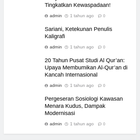
Tingkatkan Kewaspadaan!
admin
1 tahun ago
0
Sariani, Ketekunan Penulis
Kaligrafi
admin
1 tahun ago
0
20 Tahun Pusat Studi Al Qur’an:
Upaya Membumikan Al-Qur’an di
Kancah Internasional
admin
1 tahun ago
0
Pergeseran Sosiologi Kawasan
Menara Kudus, Dampak
Modernisasi
admin
1 tahun ago
0