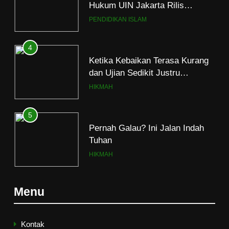
dan Ujian Sedikit Justru
Menjerumuskan
HIKMAH
5
Pernah Galau? Ini Jalan Indah
Tuhan
HIKMAH
6
Ngopi Bareng; Romantisme
Abadi
HIKMAH
7
Menu
Kopi Beneran Versus Kopi Darat
HIKMAH
Kontak