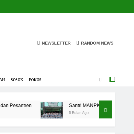
NEWSLETTER
RANDOM NEWS
AH
SOSOK
FOKUS
tren
Santri MANPK Surakarta Turun ke Masy
5 Bulan Ago