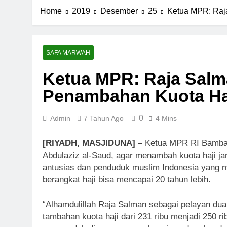
Home
2019
Desember
25
Ketua MPR: Raj
SAFA MARWAH
Ketua MPR: Raja Salm
Penambahan Kuota Ha
0
Admin
7 Tahun Ago
4 Mins
[RIYADH, MASJIDUNA] –
Ketua MPR RI Bamban
Abdulaziz al-Saud, agar menambah kuota haji ja
antusias dan penduduk muslim Indonesia yang m
berangkat haji bisa mencapai 20 tahun lebih.
“Alhamdulillah Raja Salman sebagai pelayan du
tambahan kuota haji dari 231 ribu menjadi 250 r