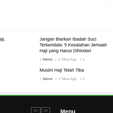
me Abadi
i Darat
ji,
Jangan Biarkan Ibadah Suci
Terkendala: 5 Kesalahan Jemaah
Haji yang Harus Dihindari
Admin
1 Tahun Ago
0
akut Mati
Musim Haji Telah Tiba
Admin
1 Tahun Ago
0
rukan Tolak Kekerasan
ampus dan Pesantren
Menu