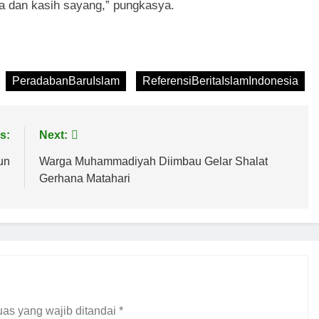
a dan kasih sayang,” pungkasya.
PeradabanBaruIslam
ReferensiBeritaIslamIndonesia
s:
Next:
un
Warga Muhammadiyah Diimbau Gelar Shalat
Gerhana Matahari
as yang wajib ditandai
*