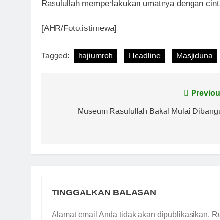
Rasulullah memperlakukan umatnya dengan cint
[AHR/Foto:istimewa]
Tagged:
hajiumroh
Headline
Masjiduna
Navigasi
Previou
pos
Museum Rasulullah Bakal Mulai Dibang
TINGGALKAN BALASAN
Alamat email Anda tidak akan dipublikasikan.
Ru