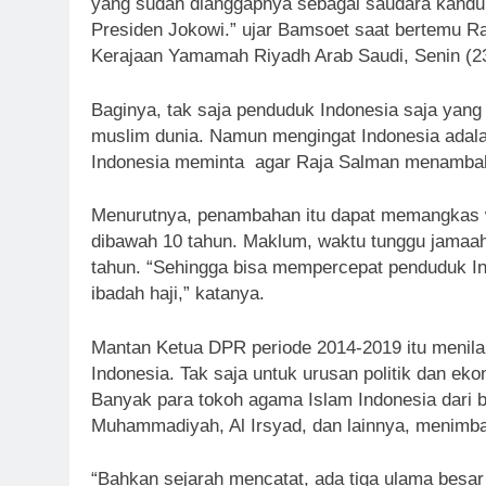
yang sudah dianggapnya sebagai saudara kandu
Presiden Jokowi.” ujar Bamsoet saat bertemu Raj
Kerajaan Yamamah Riyadh Arab Saudi, Senin (23/
Baginya, tak saja penduduk Indonesia saja yang
muslim dunia. Namun mengingat Indonesia adala
Indonesia meminta agar Raja Salman menambah 
Menurutnya, penambahan itu dapat memangkas w
dibawah 10 tahun. Maklum, waktu tunggu jamaah
tahun. “Sehingga bisa mempercepat penduduk I
ibadah haji,” katanya.
Mantan Ketua DPR periode 2014-2019 itu menilai
Indonesia. Tak saja untuk urusan politik dan ek
Banyak para tokoh agama Islam Indonesia dari b
Muhammadiyah, Al Irsyad, dan lainnya, menimba
“Bahkan sejarah mencatat, ada tiga ulama besar