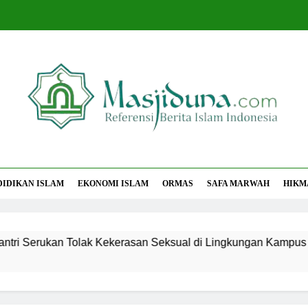
jiduna
Berita Islam Indonesia
DIDIKAN ISLAM
EKONOMI ISLAM
ORMAS
SAFA MARWAH
HIKM
an Tolak Kekerasan Seksual di Lingkungan Kampus dan Pesan