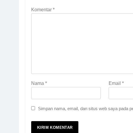
Komentar
*
Nama
*
Email
*
5
Pernah Galau? Ini Jalan 
Simpan nama, email, dan situs web saya pada pe
HIKMAH
6