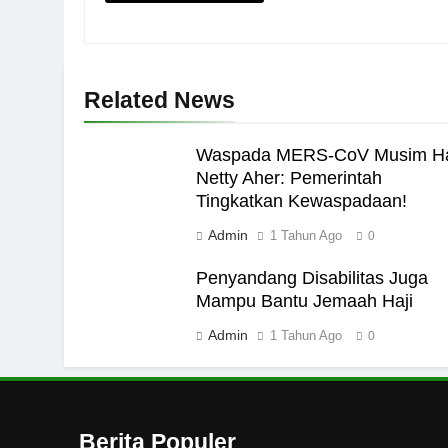
Ngopi Bareng; Romantis
HIKMAH
Related News
7
Kopi Beneran Versus Kop
Waspada MERS-CoV Musim Ha
HIKMAH
Netty Aher: Pemerintah
Tingkatkan Kewaspadaan!
8
Admin
1 Tahun Ago
0
Mau Masuk Surga, Tapi T
Penyandang Disabilitas Juga
HIKMAH
Mampu Bantu Jemaah Haji
1
Admin
1 Tahun Ago
0
Mahasiswa dan Santri Se
Seksual di Lingkungan K
PENDIDIKAN ISLAM
Berita Populer
2