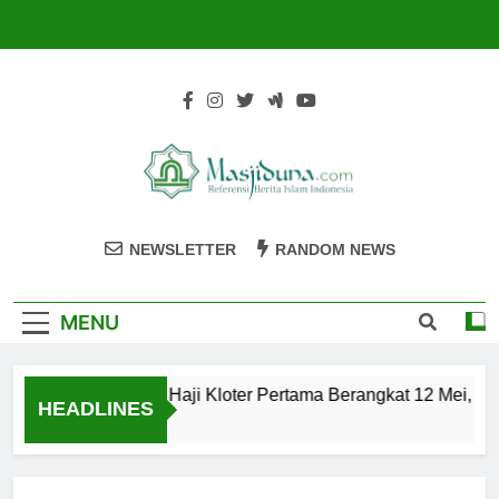
Skip
to
content
Masjiduna
Referensi Berita Islam Indonesia
NEWSLETTER
RANDOM NEWS
MENU
Calon Jemaah Haji Kloter Pertama Berangkat 12 Mei, Hati
HEADLINES
2 Tahun Ago