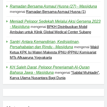
Ramadan Bersama Asmaul Husna (27) - Masjiduna
mengenai
Ramadan Bersama Asmaul Husna (1)
Menjadi Pelopor Sedekah Melalui Aksi Gersena 2023
- Masjiduna
mengenai
BPKH Distribusikan Mobil
Ambulan untuk Klinik Global Medical Center Subang
Santri; Antara Kemandirian, Kedisiplinan,
Persahabatan dan Rindu - Masjiduna
mengenai
Wakil
Ketua KPK Isi Materi Makesta IPNU-IPPNU Komisariat
MTs Afkaaruna Yogyakarta
KH Saleh Darat, Pelopor Penerjamah Al-Quran
Bahasa Jawa - Masjiduna
mengenai
“Sabilal Muhtadin”,
Karya Ulama Nusantara Bagi Dunia
5
Pernah Galau? Ini Jalan Indah
Tuhan
HIKMAH