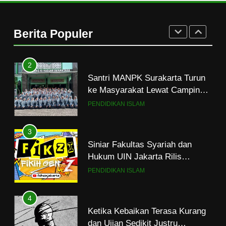
Mahasiswa dan Santri Serukan
Tolak Kekerasan Seksual di
Berita Populer
Lingkungan Kampus dan
PENDIDIKAN ISLAM
Pesantren
2
Santri MANPK Surakarta Turun
ke Masyarakat Lewat Camping
Dakwah Ramadan
PENDIDIKAN ISLAM
3
Siniar Fakultas Syariah dan
Hukum UIN Jakarta Rilis
Program Fikih Genzi Selama
PENDIDIKAN ISLAM
Ramadan
4
Ketika Kebaikan Terasa Kurang
dan Ujian Sedikit Justru