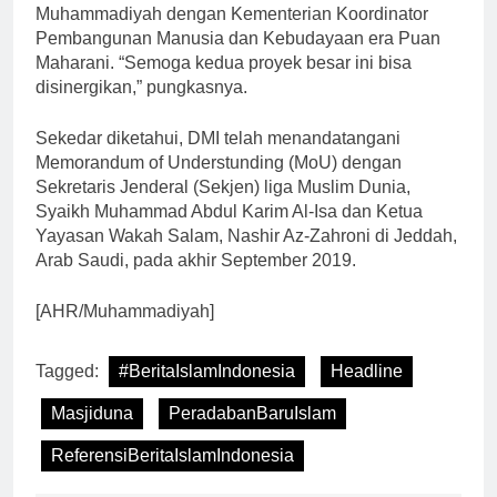
Muhammadiyah dengan Kementerian Koordinator
Pembangunan Manusia dan Kebudayaan era Puan
Maharani. “Semoga kedua proyek besar ini bisa
disinergikan,” pungkasnya.
Sekedar diketahui, DMI telah menandatangani
Memorandum of Understunding (MoU) dengan
Sekretaris Jenderal (Sekjen) liga Muslim Dunia,
Syaikh Muhammad Abdul Karim Al-Isa dan Ketua
Yayasan Wakah Salam, Nashir Az-Zahroni di Jeddah,
Arab Saudi, pada akhir September 2019.
[AHR/Muhammadiyah]
Tagged:
#BeritaIslamIndonesia
Headline
Masjiduna
PeradabanBaruIslam
ReferensiBeritaIslamIndonesia