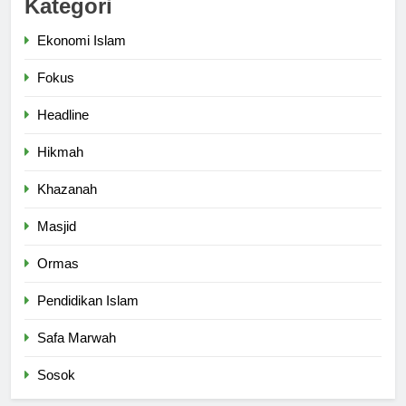
Kategori
Ekonomi Islam
6
Ngopi Bareng; Romantisme
Fokus
Abadi
Headline
HIKMAH
Hikmah
7
Khazanah
Kopi Beneran Versus Kopi Darat
HIKMAH
Masjid
Ormas
8
Pendidikan Islam
Mau Masuk Surga, Tapi Takut
Mati
Safa Marwah
HIKMAH
Sosok
1