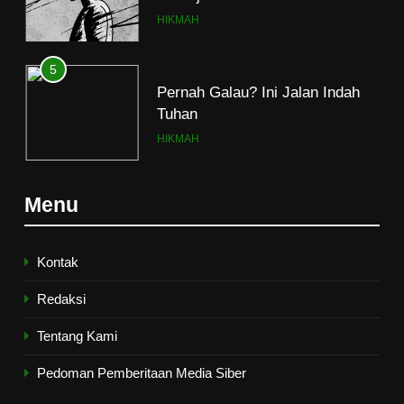
Menjerumuskan
HIKMAH
5
Pernah Galau? Ini Jalan Indah
Tuhan
HIKMAH
6
Menu
Ngopi Bareng; Romantisme
Abadi
HIKMAH
Kontak
Redaksi
7
Tentang Kami
Kopi Beneran Versus Kopi Darat
HIKMAH
Pedoman Pemberitaan Media Siber