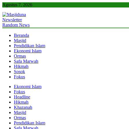
Skip
Agustus 7, 2026
to
content
Newsletter
Masjiduna
Referensi Berita Islam Indonesia
Random News
Beranda
Masjid
Pendidikan Islam
Ekonomi Islam
Ormas
Safa Marwah
Hikmah
Sosok
Fokus
Ekonomi Islam
Fokus
Headline
Hikmah
Khazanah
Masjid
Ormas
Pendidikan Islam
Safa Marwah