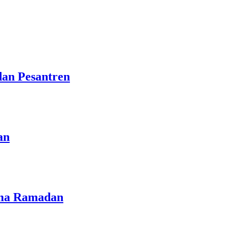
dan Pesantren
an
lama Ramadan