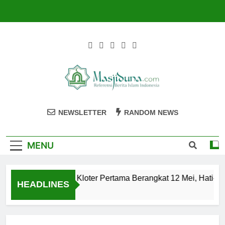
Skip
to
content
Masjiduna
Referensi Berita Islam Indonesia
NEWSLETTER
RANDOM NEWS
MENU
Calon Jemaah Haji Kloter Pertama Berangkat 12 Mei, Hati-hat
HEADLINES
2 Tahun Ago