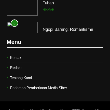
6
Ngopi Bareng; Romantisme
Abadi
HIKMAH
7
Menu
Kopi Beneran Versus Kopi Darat
HIKMAH
Kontak
Redaksi
8
Mau Masuk Surga, Tapi Takut
Tentang Kami
Mati
Pedoman Pemberitaan Media Siber
HIKMAH
1
Mahasiswa dan Santri Serukan