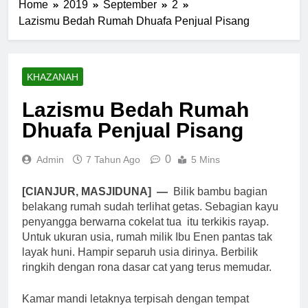
Home
2019
September
2
Lazismu Bedah Rumah Dhuafa Penjual Pisang
KHAZANAH
Lazismu Bedah Rumah
Dhuafa Penjual Pisang
0
Admin
7 Tahun Ago
5 Mins
[CIANJUR, MASJIDUNA] —
Bilik bambu bagian
belakang rumah sudah terlihat getas. Sebagian kayu
penyangga berwarna cokelat tua itu terkikis rayap.
Untuk ukuran usia, rumah milik Ibu Enen pantas tak
layak huni. Hampir separuh usia dirinya. Berbilik
ringkih dengan rona dasar cat yang terus memudar.
Kamar mandi letaknya terpisah dengan tempat