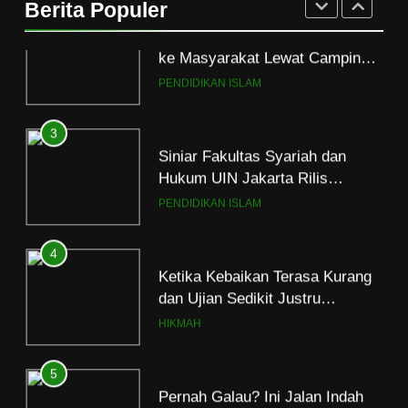
Berita Populer
Dakwah Ramadan
PENDIDIKAN ISLAM
3
Siniar Fakultas Syariah dan
Hukum UIN Jakarta Rilis
Program Fikih Genzi Selama
PENDIDIKAN ISLAM
Ramadan
4
Ketika Kebaikan Terasa Kurang
dan Ujian Sedikit Justru
Menjerumuskan
HIKMAH
5
Pernah Galau? Ini Jalan Indah
Tuhan
HIKMAH