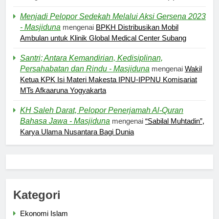
Menjadi Pelopor Sedekah Melalui Aksi Gersena 2023
- Masjiduna
mengenai
BPKH Distribusikan Mobil
Ambulan untuk Klinik Global Medical Center Subang
Santri; Antara Kemandirian, Kedisiplinan,
Persahabatan dan Rindu - Masjiduna
mengenai
Wakil
Ketua KPK Isi Materi Makesta IPNU-IPPNU Komisariat
5
MTs Afkaaruna Yogyakarta
Pernah Galau? Ini Jalan Indah
KH Saleh Darat, Pelopor Penerjamah Al-Quran
Tuhan
Bahasa Jawa - Masjiduna
mengenai
“Sabilal Muhtadin”,
HIKMAH
Karya Ulama Nusantara Bagi Dunia
6
Ngopi Bareng; Romantisme
Abadi
HIKMAH
Kategori
Ekonomi Islam
7