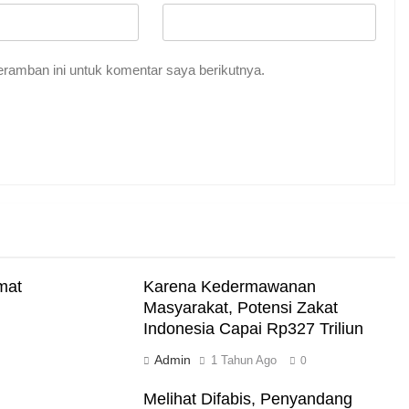
ramban ini untuk komentar saya berikutnya.
Indah Tuhan
me Abadi
mat
Karena Kedermawanan
Masyarakat, Potensi Zakat
Indonesia Capai Rp327 Triliun
Admin
i Darat
1 Tahun Ago
0
Melihat Difabis, Penyandang