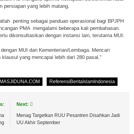
n persiapan yang lebih matang.
tlah penting sebagai panduan operasional bagi BPJPH
rancangan PMA mengalami beberapa kali pembahasan.
u dikonsultasikan dengan instansi lain, terutama MUI.
si dengan MUI dan Kementerian/Lembaga. Mencari
klausul yang mencapai lebih dari 280 pasal,”
MASJIDUNA.COM
ReferensiBeritaIslamIndonesia
s:
Next:
ma
Menag Targetkan RUU Pesantren Disahkan Jadi
ng
UU Akhir September