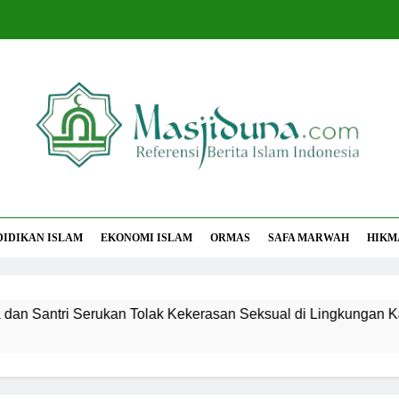
jiduna
Berita Islam Indonesia
DIDIKAN ISLAM
EKONOMI ISLAM
ORMAS
SAFA MARWAH
HIKM
i Serukan Tolak Kekerasan Seksual di Lingkungan Kampus da