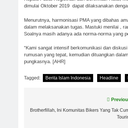
dimulai Oktober 2019 dapat dilaksanakan denga
Menurutnya, harmonisasi PMA yang dibahas ama
dalam melaksanakan tugas. Mastuki menilai , 
Soalnya masih adanya ada norma-norma yang perl
“Kami sangat intensif berkomunikasi dan disku
rumusan yang tepat, kemudian dituangkan dalam 
pungkasnya. [AHR]
Tagged:
Berita Islam Indonesia
Headline
Navigasi
Previou
pos
Brotherfillah, Ini Komunitas Bikers Yang Tak Cu
Touri