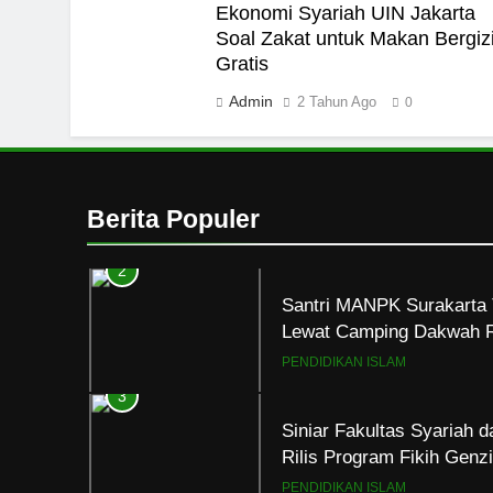
Ekonomi Syariah UIN Jakarta
8
Soal Zakat untuk Makan Bergiz
Gratis
Mau Masuk Surga, Tapi T
HIKMAH
Admin
2 Tahun Ago
0
1
Mahasiswa dan Santri Se
Seksual di Lingkungan K
Berita Populer
PENDIDIKAN ISLAM
2
Santri MANPK Surakarta 
Lewat Camping Dakwah 
PENDIDIKAN ISLAM
3
Siniar Fakultas Syariah 
Rilis Program Fikih Gen
PENDIDIKAN ISLAM