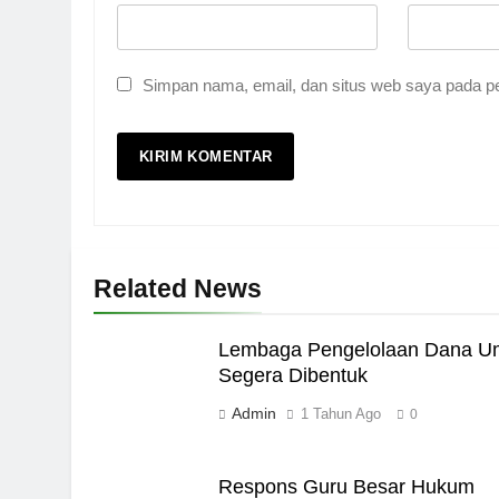
Simpan nama, email, dan situs web saya pada pe
5
Pernah Galau? Ini Jalan 
HIKMAH
6
Related News
Ngopi Bareng; Romantis
HIKMAH
Lembaga Pengelolaan Dana U
Segera Dibentuk
7
Admin
1 Tahun Ago
0
Kopi Beneran Versus Kop
HIKMAH
Respons Guru Besar Hukum