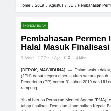
Home
2019
Agustus
31
Pembahasan Perme
EKONOMI ISLAM
Pembahasan Permen I
Halal Masuk Finalisasi
0
Admin
7 Tahun Ago
3 Mins
[DEPOK, MASJIDUNA] —
Dalam waktu dekat,
(JPH) dapat segera diberlakukan secara penuh. H
Pemerintah (PP) nomor 31 tahun 2019 dan UU no
rampung.
Yakni berupa Peraturan Menteri Agama (PMA) t
tahap finalisasi.Demikian disampaikan Kepala 