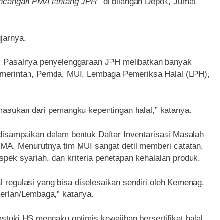
ancangan PMA tentang JPH’
di bilangan Depok, Jumat
jarnya.
g. Pasalnya penyelenggaraan JPH melibatkan banyak
emerintah, Pemda, MUI, Lembaga Pemeriksa Halal (LPH),
asukan dari pemangku kepentingan halal,” katanya.
disampaikan dalam bentuk Daftar Inventarisasi Masalah
PMA. Menurutnya tim MUI sangat detil memberi catatan,
 aspek syariah, dan kriteria penetapan kehalalan produk.
al regulasi yang bisa diselesaikan sendiri oleh Kemenag.
erian/Lembaga,” katanya.
astuki HS mengaku optimis kewajiban bersertifikat halal