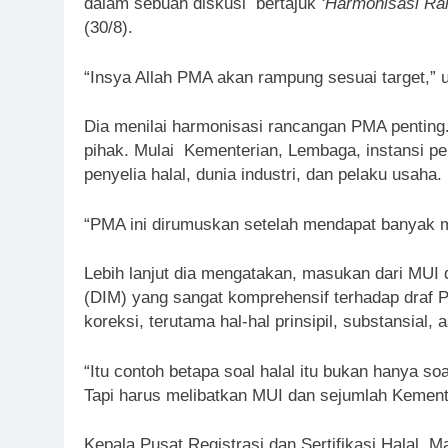
dalam sebuah diskusi bertajuk
‘Harmonisasi R
(30/8).
“Insya Allah PMA akan rampung sesuai target,” u
Dia menilai harmonisasi rancangan PMA pentin
pihak. Mulai Kementerian, Lembaga, instansi p
penyelia halal, dunia industri, dan pelaku usaha.
“PMA ini dirumuskan setelah mendapat banyak m
Lebih lanjut dia mengatakan, masukan dari MUI 
(DIM) yang sangat komprehensif terhadap draf 
koreksi, terutama hal-hal prinsipil, substansial,
“Itu contoh betapa soal halal itu bukan hanya so
Tapi harus melibatkan MUI dan sejumlah Kement
Kepala Pusat Registrasi dan Sertifikasi Halal, M