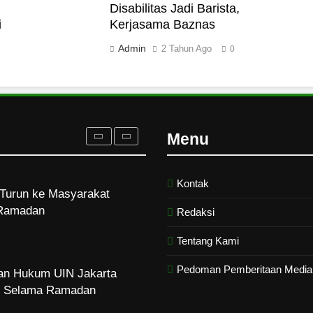
Disabilitas Jadi Barista,
i
Kerjasama Baznas
akut Mati
Admin
2 Tahun Ago
0
rukan Tolak Kekerasan
ampus dan Pesantren
Menu
Kontak
Turun ke Masyarakat
Ramadan
Redaksi
Tentang Kami
Pedoman Pemberitaan Media 
dan Hukum UIN Jakarta
zi Selama Ramadan