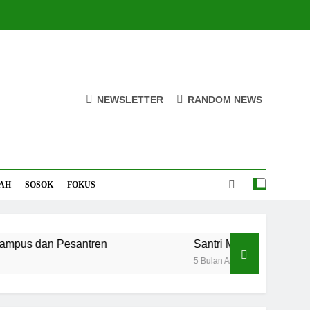
NEWSLETTER
RANDOM NEWS
AH
SOSOK
FOKUS
n Pesantren
Santri MANPK Surakarta Turun 
5 Bulan Ago