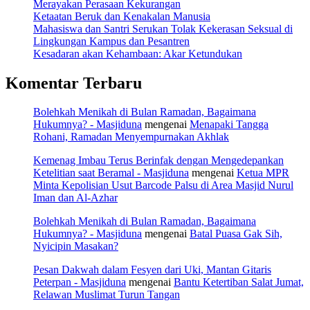
Merayakan Perasaan Kekurangan
Ketaatan Beruk dan Kenakalan Manusia
Mahasiswa dan Santri Serukan Tolak Kekerasan Seksual di
Lingkungan Kampus dan Pesantren
Kesadaran akan Kehambaan: Akar Ketundukan
Komentar Terbaru
Bolehkah Menikah di Bulan Ramadan, Bagaimana
Hukumnya? - Masjiduna
mengenai
Menapaki Tangga
Rohani, Ramadan Menyempurnakan Akhlak
Kemenag Imbau Terus Berinfak dengan Mengedepankan
Ketelitian saat Beramal - Masjiduna
mengenai
Ketua MPR
Minta Kepolisian Usut Barcode Palsu di Area Masjid Nurul
Iman dan Al-Azhar
Bolehkah Menikah di Bulan Ramadan, Bagaimana
Hukumnya? - Masjiduna
mengenai
Batal Puasa Gak Sih,
Nyicipin Masakan?
Pesan Dakwah dalam Fesyen dari Uki, Mantan Gitaris
Peterpan - Masjiduna
mengenai
Bantu Ketertiban Salat Jumat,
Relawan Muslimat Turun Tangan