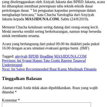
yang diselenggarakan oleh Aisiyah Jakarta dan BPBD Jakarta, acara
ini diharapkan membuat perempuan tahu teknik-teknik dasar
pertolongan dasar. ” Ini penguatan kapasitas perempuan dalam
menghadapi bencana,” kata Chacha Yarologhia dari Aisyiyah
Jakarta kepada
MASJIDUNA.COM
, Sabtu (24/8/2019).
Menurut Chacha ketulusan sering datang dari orang-orang kecil.
Meski mereka sendiri sering berkekurangan, namun tetap bersedia
untuk membantu sesama.
Acara yang berlangsung dari pukul 09.00 itu diakhiri pada pukul
16.00 dengan acara simulasi evakuasi gempa bumi. (IMF)
Tagged:
aisyiyah
BPDB
Headline
MASJIDUNA.COM
Navigasi
Previous:
Ini Syarat Hapus Tato Gratis Bareng Tasawuf
Underground
pos
Next:
Ini Salon Recommended Buat Kamu Muslimah Dinamis
Tinggalkan Balasan
Alamat email Anda tidak akan dipublikasikan.
Ruas yang wajib
ditandai
*
Komentar
*