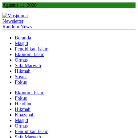
Skip
Agustus 11, 2026
to
content
Newsletter
Masjiduna
Referensi Berita Islam Indonesia
Random News
Beranda
Masjid
Pendidikan Islam
Ekonomi Islam
Ormas
Safa Marwah
Hikmah
Sosok
Fokus
Ekonomi Islam
Fokus
Headline
Hikmah
Khazanah
Masjid
Ormas
Pendidikan Islam
Safa Marwah