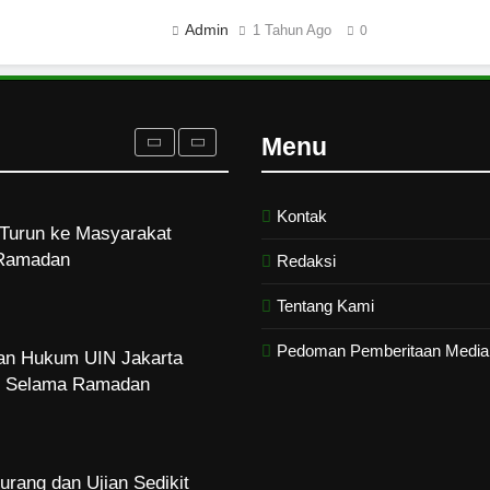
rukan Tolak Kekerasan
ampus dan Pesantren
Admin
1 Tahun Ago
0
Turun ke Masyarakat
Menu
Ramadan
Kontak
dan Hukum UIN Jakarta
Redaksi
zi Selama Ramadan
Tentang Kami
Pedoman Pemberitaan Media 
urang dan Ujian Sedikit