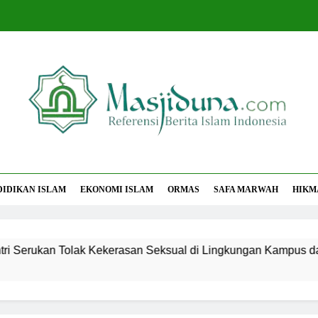
jiduna
Berita Islam Indonesia
DIDIKAN ISLAM
EKONOMI ISLAM
ORMAS
SAFA MARWAH
HIKM
 Tolak Kekerasan Seksual di Lingkungan Kampus dan Pesantr