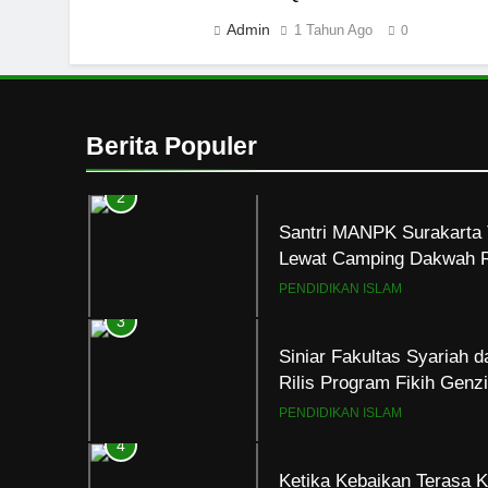
Mahasiswa dan Santri Se
Seksual di Lingkungan K
Admin
1 Tahun Ago
0
PENDIDIKAN ISLAM
2
Santri MANPK Surakarta 
Berita Populer
Lewat Camping Dakwah 
PENDIDIKAN ISLAM
3
Siniar Fakultas Syariah 
Rilis Program Fikih Gen
PENDIDIKAN ISLAM
4
Ketika Kebaikan Terasa K
Justru Menjerumuskan
HIKMAH
5