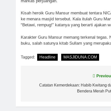
markas perjuangan.
Kisah heroik Guru Mansur membuat tentara NI
ke menara masjid tersebut. Kala itulah Guru M
“Betawi, rempug!” katanya yang berarti ajakan w
Karakter Guru Mansur memang terkenal tegas. N
buku, salah satunya kitab Sullam yang merupak
Tagged:
Headline
MASJIDUNA.COM
Navigasi
Previou
pos
Catatan Kemerdekaan: Habib Kwitang d
Bendera Merah Put