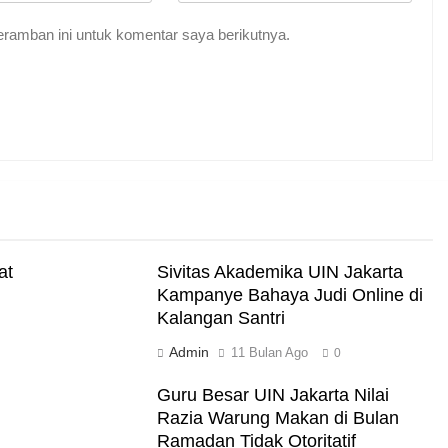
Indah Tuhan
ramban ini untuk komentar saya berikutnya.
me Abadi
i Darat
at
Sivitas Akademika UIN Jakarta
Kampanye Bahaya Judi Online di
Kalangan Santri
akut Mati
Admin
11 Bulan Ago
0
Guru Besar UIN Jakarta Nilai
Razia Warung Makan di Bulan
Ramadan Tidak Otoritatif