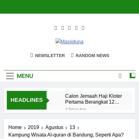
Skip
to
content
Masjiduna
Referensi Berita Islam Indonesia
NEWSLETTER
RANDOM NEWS
MENU
Calon Jemaah Haji Kloter
HEADLINES
Pertama Berangkat 12
Mei, Hati-hati Suhu Panas
2 Tahun Ago
Naluri Takabur;
Perasaan
Home
2019
Agustus
13
Terancam dan
2 Bulan Ago
Tipuan Diri
Kampung Wisata Al-quran di Bandung, Seperti Apa?
Merayakan