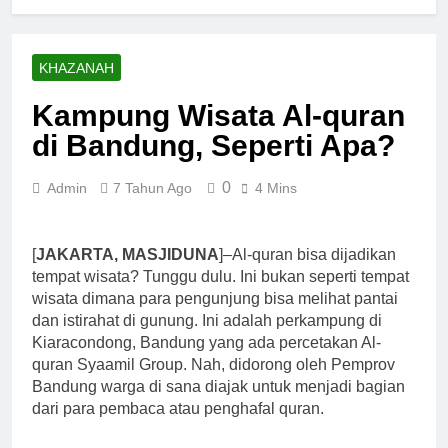
Perasaan
Kekurangan
2 Bulan Ago
Ketaatan Beruk
KHAZANAH
dan Kenakalan
Manusia
3 Bulan Ago
Kampung Wisata Al-quran
Mahasiswa
di Bandung, Seperti Apa?
dan Santri
Serukan Tolak
3 Bulan Ago
Kekerasan
0
Admin
7 Tahun Ago
4 Mins
Kesadaran
Seksual di
akan
Lingkungan
Kehambaan:
4 Bulan Ago
Kampus dan
Akar
[
JAKARTA, MASJIDUNA
]–Al-quran bisa dijadikan
Kebutuhan
Pesantren
Ketundukan
versus
tempat wisata? Tunggu dulu. Ini bukan seperti tempat
Keinginan
wisata dimana para pengunjung bisa melihat pantai
5 Bulan Ago
dan istirahat di gunung. Ini adalah perkampung di
Kiaracondong, Bandung yang ada percetakan Al-
quran Syaamil Group. Nah, didorong oleh Pemprov
Bandung warga di sana diajak untuk menjadi bagian
dari para pembaca atau penghafal quran.