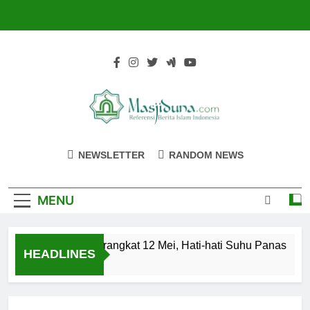
Skip
to
content
Masjiduna
Referensi Berita Islam Indonesia
NEWSLETTER
RANDOM NEWS
MENU
Kloter Pertama Berangkat 12 Mei, Hati-hati Suhu Panas
HEADLINES