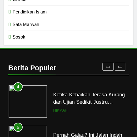
2
Pendidikan Islam
Santri MANPK Surakarta Turun
ke Masyarakat Lewat Camping
Safa Marwah
Dakwah Ramadan
PENDIDIKAN ISLAM
Sosok
3
Siniar Fakultas Syariah dan
Hukum UIN Jakarta Rilis
Berita Populer
Program Fikih Genzi Selama
PENDIDIKAN ISLAM
Ramadan
4
Ketika Kebaikan Terasa Kurang
dan Ujian Sedikit Justru
Menjerumuskan
HIKMAH
5
Pernah Galau? Ini Jalan Indah