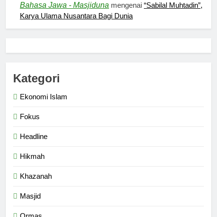
Bahasa Jawa - Masjiduna
mengenai
“Sabilal Muhtadin”,
HIKMAH
Karya Ulama Nusantara Bagi Dunia
7
Kopi Beneran Versus Kopi Darat
HIKMAH
Kategori
Ekonomi Islam
8
Mau Masuk Surga, Tapi Takut
Fokus
Mati
Headline
HIKMAH
Hikmah
1
Mahasiswa dan Santri Serukan
Khazanah
Tolak Kekerasan Seksual di
Masjid
Lingkungan Kampus dan
PENDIDIKAN ISLAM
Pesantren
Ormas