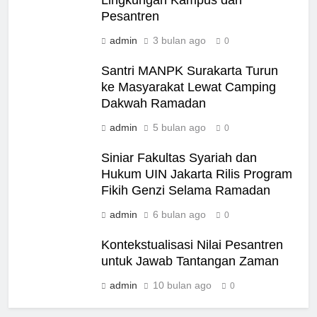
Pesantren
admin
3 bulan ago
0
Santri MANPK Surakarta Turun
ke Masyarakat Lewat Camping
Dakwah Ramadan
admin
5 bulan ago
0
Siniar Fakultas Syariah dan
Hukum UIN Jakarta Rilis Program
Fikih Genzi Selama Ramadan
admin
6 bulan ago
0
Kontekstualisasi Nilai Pesantren
untuk Jawab Tantangan Zaman
admin
10 bulan ago
0