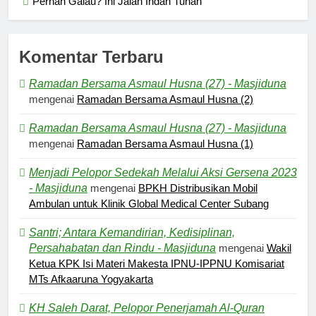
Pernah Galau? Ini Jalan Indah Tuhan
Komentar Terbaru
Ramadan Bersama Asmaul Husna (27) - Masjiduna
mengenai
Ramadan Bersama Asmaul Husna (2)
Ramadan Bersama Asmaul Husna (27) - Masjiduna
mengenai
Ramadan Bersama Asmaul Husna (1)
Menjadi Pelopor Sedekah Melalui Aksi Gersena 2023
5
- Masjiduna
mengenai
BPKH Distribusikan Mobil
Pernah Galau? Ini Jalan Indah
Ambulan untuk Klinik Global Medical Center Subang
Tuhan
Santri; Antara Kemandirian, Kedisiplinan,
HIKMAH
Persahabatan dan Rindu - Masjiduna
mengenai
Wakil
Ketua KPK Isi Materi Makesta IPNU-IPPNU Komisariat
6
MTs Afkaaruna Yogyakarta
Ngopi Bareng; Romantisme
KH Saleh Darat, Pelopor Penerjamah Al-Quran
Abadi