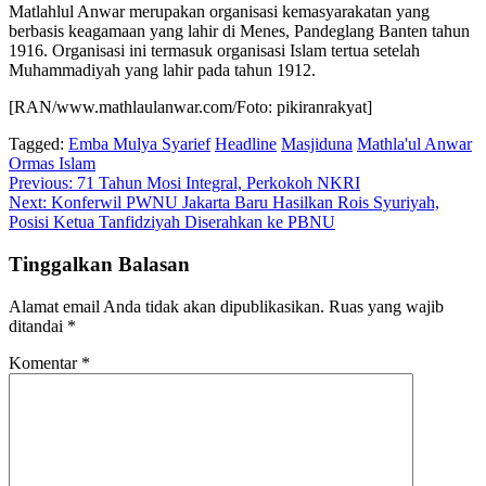
Matlahlul Anwar merupakan organisasi kemasyarakatan yang
berbasis keagamaan yang lahir di Menes, Pandeglang Banten tahun
1916. Organisasi ini termasuk organisasi Islam tertua setelah
Muhammadiyah yang lahir pada tahun 1912.
[RAN/www.mathlaulanwar.com/Foto: pikiranrakyat]
Tagged:
Emba Mulya Syarief
Headline
Masjiduna
Mathla'ul Anwar
Ormas Islam
Navigasi
Previous:
71 Tahun Mosi Integral, Perkokoh NKRI
Next:
Konferwil PWNU Jakarta Baru Hasilkan Rois Syuriyah,
pos
Posisi Ketua Tanfidziyah Diserahkan ke PBNU
Tinggalkan Balasan
Alamat email Anda tidak akan dipublikasikan.
Ruas yang wajib
ditandai
*
Komentar
*