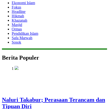
Ekonomi Islam
Fokus
Headline
Hikmah
Khazanah
Masjid
Ormas
Pendidikan Islam
Safa Marwah
Sosok
Berita Populer
1
Naluri Takabur; Perasaan Terancam dan
Tipuan Diri