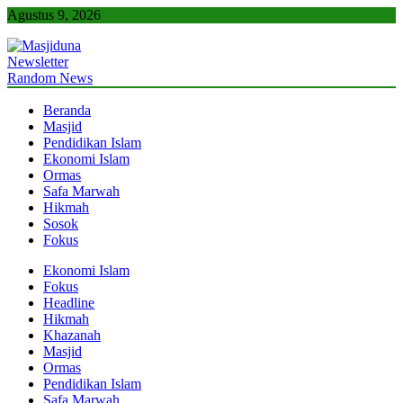
Skip
Agustus 9, 2026
to
content
Newsletter
Masjiduna
Referensi Berita Islam Indonesia
Random News
Beranda
Masjid
Pendidikan Islam
Ekonomi Islam
Ormas
Safa Marwah
Hikmah
Sosok
Fokus
Ekonomi Islam
Fokus
Headline
Hikmah
Khazanah
Masjid
Ormas
Pendidikan Islam
Safa Marwah