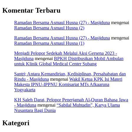
Komentar Terbaru
Ramadan Bersama Asmaul Husna (27) - Masjiduna
mengenai
Ramadan Bersama Asmaul Husna (2)
Ramadan Bersama Asmaul Husna (27) - Masjiduna
mengenai
Ramadan Bersama Asmaul Husna (1)
Menjadi Pelopor Sedekah Melalui Aksi Gersena 2023 -
Masjiduna
mengenai
BPKH Distribusikan Mobil Ambulan
untuk Klinik Global Medical Center Subang
Santri; Antara Kemandirian, Kedisiplinan, Persahabatan dan
Rindu - Masjiduna
mengenai
Wakil Ketua KPK Isi Materi
Makesta IPNU-IPPNU Komisariat MTs Afkaaruna
Yogyakarta
KH Saleh Darat, Pelopor Penerjamah Al-Quran Bahasa Jawa
- Masjiduna
mengenai
“Sabilal Muhtadin”, Karya Ulama
Nusantara Bagi Dunia
Kategori