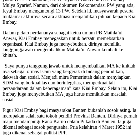
Mulya Syarief. Namun, dari dokumen Rekomendasi PW yang ada,
Kyai Embay mengantongi 13 PW. Setelah iti, musyawarah peserta
muktamar akhirnya secara aklmasi menjatuhkan pilihan kepada Kiai
Embay.
Dalam pidato perdananya sebagai ketua umum PB Mathla’ul
Anwar, Kiai Embay menegaskan untuk bersatu memebsarkan
organisasi. Kiai Embay juga menyebutkan, dirinya memiliki
tanggungjawab mengembalikan Mathla’ul Anwar kembali ke
khittah.
“Saya punya tanggung jawab untuk mengembalikan MA ke khittah
nya sebagai ormas Islam yang bergerak di bidang pendidikan,
dakwah dan sosial. Menjadi mitra Pemerintah dalam menyiapkan
SDM yang berkualitas dan berintegritas, memperkuat tali
persaudaraan dalam keberagaman” kata Kiai Embay. Selain itu, Kiai
Embay juga menyebutkan MA juga harus memikirkan masalah
sosial.
Figur Kiai Embay bagi masyarakat Banten bukanlah sosok asing. Ia
merupakan salah satu tokoh pendiri Provinsi Banten. Dirinya pernah
maju mendampingi Rano Karno dalam Pilkada di Banten. Ia juga
dikenal sebagai sosok pengusaha. Pria kelahiran 4 Maret 1952 ini
juga dikenal sebagai politisi PPP.