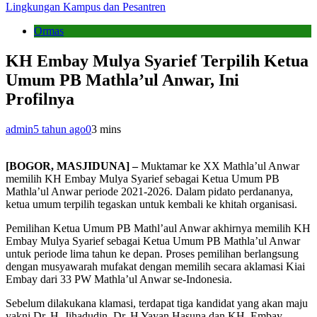
Lingkungan Kampus dan Pesantren
Ormas
KH Embay Mulya Syarief Terpilih Ketua
Umum PB Mathla’ul Anwar, Ini
Profilnya
admin
5 tahun ago
0
3 mins
[BOGOR, MASJIDUNA] –
Muktamar ke XX Mathla’ul Anwar
memilih KH Embay Mulya Syarief sebagai Ketua Umum PB
Mathla’ul Anwar periode 2021-2026. Dalam pidato perdananya,
ketua umum terpilih tegaskan untuk kembali ke khitah organisasi.
Pemilihan Ketua Umum PB Mathl’aul Anwar akhirnya memilih KH
Embay Mulya Syarief sebagai Ketua Umum PB Mathla’ul Anwar
untuk periode lima tahun ke depan. Proses pemilihan berlangsung
dengan musyawarah mufakat dengan memilih secara aklamasi Kiai
Embay dari 33 PW Mathla’ul Anwar se-Indonesia.
Sebelum dilakukana klamasi, terdapat tiga kandidat yang akan maju
yakni Dr. H. Jihadudin, Dr. H Yayan Hasuna dan KH. Embay