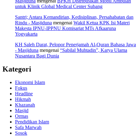
Masjiduna
mengenai
BPKH Distribusikan Mobil Ambulan
untuk Klinik Global Medical Center Subang
Santri; Antara Kemandirian, Kedisiplinan, Persahabatan dan
Rindu - Masjiduna
mengenai
Wakil Ketua KPK Isi Materi
Makesta IPNU-IPPNU Komisariat MTs Afkaaruna
Yogyakarta
KH Saleh Darat, Pelopor Penerjamah Al-Quran Bahasa Jawa
- Masjiduna
mengenai
“Sabilal Muhtadin”, Karya Ulama
Nusantara Bagi Dunia
Kategori
Ekonomi Islam
Fokus
Headline
Hikmah
Khazanah
Masjid
Ormas
Pendidikan Islam
Safa Marwah
Sosok