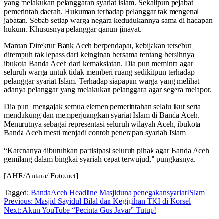
yang melakukan pelanggaran syariat islam. Sekalipun pejabat
pemerintah daerah. Hukuman terhadap pelanggar tak mengenal
jabatan. Sebab setiap warga negara kedudukannya sama di hadapan
hukum. Khususnya pelanggar qanun jinayat.
Mantan Direktur Bank Aceh berpendapat, kebijakan tersebut
ditempuh tak lepass dari keinginan bersama tentang bersihnya
ibukota Banda Aceh dari kemaksiatan. Dia pun meminta agar
seluruh warga untuk tidak memberi ruang sedikitpun terhadap
pelanggar syariat Islam. Terhadap siapapun warga yang melihat
adanya pelanggar yang melakukan pelanggara agar segera melapor.
Dia pun mengajak semua elemen pemerintahan selalu ikut serta
mendukung dan memperjuangkan syariat Islam di Banda Aceh.
Menurutnya sebagai representasi seluruh wilayah Aceh, ibukota
Banda Aceh mesti menjadi contoh penerapan syariah Islam
“Karenanya dibutuhkan partisipasi seluruh pihak agar Banda Aceh
gemilang dalam bingkai syariah cepat terwujud,” pungkasnya.
[AHR/Antara/ Foto:net]
Tagged:
BandaAceh
Headline
Masjiduna
penegakansyariatISlam
Navigasi
Previous:
Masjid Sayidul Bilal dan Kegigihan TKI di Korsel
Next:
Akun YouTube “Pecinta Gus Javar” Tutup!
pos