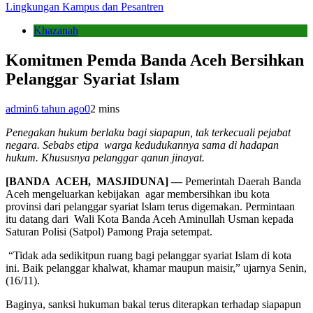
Lingkungan Kampus dan Pesantren
Khazanah
Komitmen Pemda Banda Aceh Bersihkan
Pelanggar Syariat Islam
admin
6 tahun ago
0
2 mins
Penegakan hukum berlaku bagi siapapun, tak terkecuali pejabat
negara. Sebabs etipa warga kedudukannya sama di hadapan
hukum. Khususnya pelanggar
qanun jinayat.
[BANDA ACEH, MASJIDUNA] —
Pemerintah Daerah Banda
Aceh mengeluarkan kebijakan agar membersihkan ibu kota
provinsi dari pelanggar syariat Islam terus digemakan. Permintaan
itu datang dari Wali Kota Banda Aceh Aminullah Usman kepada
Saturan Polisi (Satpol) Pamong Praja setempat.
“Tidak ada sedikitpun ruang bagi pelanggar syariat Islam di kota
ini. Baik pelanggar khalwat, khamar maupun maisir,” ujarnya Senin,
(16/11).
Baginya, sanksi hukuman bakal terus diterapkan terhadap siapapun