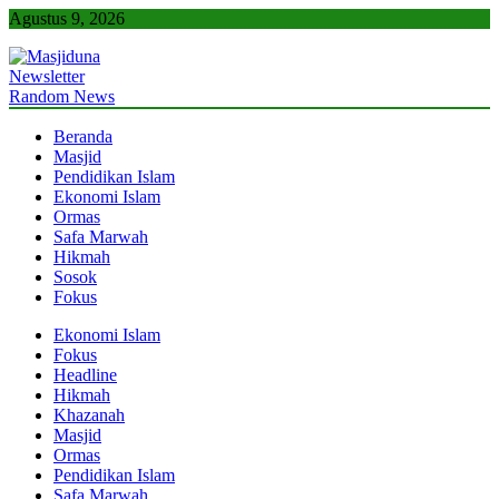
Skip
Agustus 9, 2026
to
content
Newsletter
Masjiduna
Referensi Berita Islam Indonesia
Random News
Beranda
Masjid
Pendidikan Islam
Ekonomi Islam
Ormas
Safa Marwah
Hikmah
Sosok
Fokus
Ekonomi Islam
Fokus
Headline
Hikmah
Khazanah
Masjid
Ormas
Pendidikan Islam
Safa Marwah