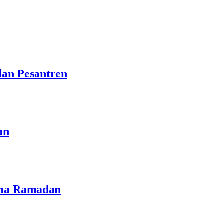
dan Pesantren
an
lama Ramadan