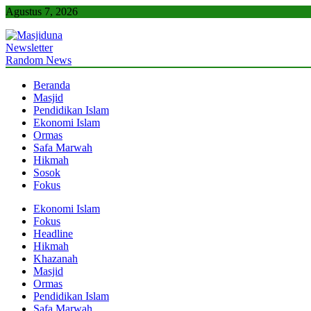
Skip
Agustus 7, 2026
to
content
Newsletter
Masjiduna
Referensi Berita Islam Indonesia
Random News
Beranda
Masjid
Pendidikan Islam
Ekonomi Islam
Ormas
Safa Marwah
Hikmah
Sosok
Fokus
Ekonomi Islam
Fokus
Headline
Hikmah
Khazanah
Masjid
Ormas
Pendidikan Islam
Safa Marwah