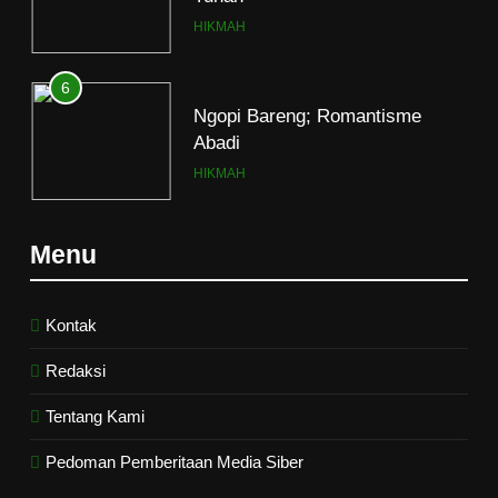
HIKMAH
6
Ngopi Bareng; Romantisme
Abadi
HIKMAH
7
Menu
Kopi Beneran Versus Kopi Darat
HIKMAH
Kontak
Redaksi
8
Mau Masuk Surga, Tapi Takut
Tentang Kami
Mati
Pedoman Pemberitaan Media Siber
HIKMAH