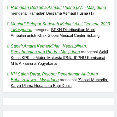
Ramadan Bersama Asmaul Husna (27) - Masjiduna
mengenai
Ramadan Bersama Asmaul Husna (1)
Menjadi Pelopor Sedekah Melalui Aksi Gersena 2023
- Masjiduna
mengenai
BPKH Distribusikan Mobil
Ambulan untuk Klinik Global Medical Center Subang
Santri; Antara Kemandirian, Kedisiplinan,
Persahabatan dan Rindu - Masjiduna
mengenai
Wakil
Ketua KPK Isi Materi Makesta IPNU-IPPNU Komisariat
5
MTs Afkaaruna Yogyakarta
Pernah Galau? Ini Jalan Indah
KH Saleh Darat, Pelopor Penerjamah Al-Quran
Tuhan
Bahasa Jawa - Masjiduna
mengenai
“Sabilal Muhtadin”,
HIKMAH
Karya Ulama Nusantara Bagi Dunia
6
Ngopi Bareng; Romantisme
Abadi
HIKMAH