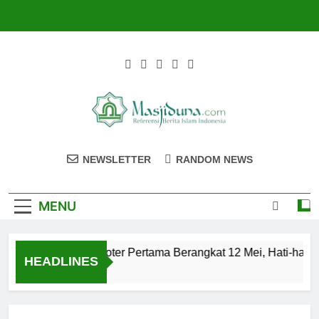
Skip
to
content
Masjiduna
Referensi Berita Islam Indonesia
NEWSLETTER
RANDOM NEWS
MENU
lon Jemaah Haji Kloter Pertama Berangkat 12 Mei, Hati-hati S
HEADLINES
ahun Ago