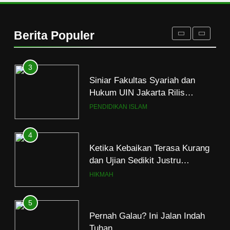
Santri MANPK Surakarta Turun
ke Masyarakat Lewat Camping
Berita Populer
Dakwah Ramadan
PENDIDIKAN ISLAM
3
Siniar Fakultas Syariah dan
Hukum UIN Jakarta Rilis
Program Fikih Genzi Selama
PENDIDIKAN ISLAM
Ramadan
4
Ketika Kebaikan Terasa Kurang
dan Ujian Sedikit Justru
Menjerumuskan
HIKMAH
5
Pernah Galau? Ini Jalan Indah
Tuhan