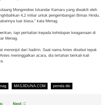
 Bolaang Mongondow Iskandar Kamaru yang diwakili oleh
enghibahkan 4,2 miliar untuk pengembangan Bimas Hindu.
atiannya luar biasa,” kata Menag.
berikan, tapi perhatian kepada kehidupan keagamaan di
jar Menag.
 menonjol dari hadirin. Saat nama Anies disebut tepuk
Anies meninggalkan acara, dia tertahan berkali-kali
a.
nag
MASJIDUNA.COM
pemda dki
s:
Next: