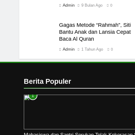
Admin
9 Bulan Ago
0
Gagas Metode “Rahmah”, Siti
Bantu Anak dan Lansia Cepat
Baca Al Quran
Admin
1 Tahun Ago
0
Berita Populer
1
Mahasiswa dan Santri Serukan Tolak Kekerasan 