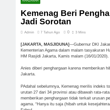
Ketika Kebai
KHAZANAH
8 Bulan Ago
Kemenag Beri Pengha
Pernah Galau
Jadi Sorotan
8 Bulan Ago
0
Admin
7 Tahun Ago
3 Mins
[JAKARTA, MASJIDUNA]
—Gubernur DKI Jakar
Kementerian Agama dalam malam tasyakuran Har
HM Rasjidi Jakarta, Kamis malam (16/01/2020).
Anies diberi penghargaan karena memberikan hi
Jakarta.
PAdahal sebelumnya, Kemenag merilis indeks t
urutan 27 dari 34 provinsi atau dibawah rata-rat
memberikan penghargaan tidak terkait urusan pe
agama. “Hanya itu saja (hibah untuk kesejahtera
Fahrul.