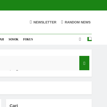
NEWSLETTER
RANDOM NEWS
AH
SOSOK
FOKUS
mpus dan Pesantren
madan
i Selama Ramadan
Cari