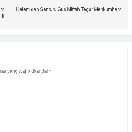
im
Kalem dan Santun, Gus Miftah Tegur Menkumham
II
as yang wajib ditandai
*