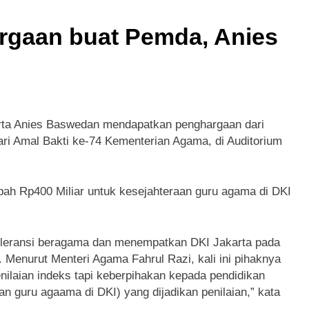
kan Terasa Kurang dan Ujian Sedikit Justru Menjerumuskan
rgaan buat Pemda, Anies
? Ini Jalan Indah Tuhan
Ngopi Bareng; Roma
8 Bulan Ago
ta Anies Baswedan mendapatkan penghargaan dari
i Amal Bakti ke-74 Kementerian Agama, di Auditorium
bah Rp400 Miliar untuk kesejahteraan guru agama di DKI
oleransi beragama dan menempatkan DKI Jakarta pada
a. Menurut Menteri Agama Fahrul Razi, kali ini pihaknya
nilaian indeks tapi keberpihakan kepada pendidikan
an guru agaama di DKI) yang dijadikan penilaian,” kata