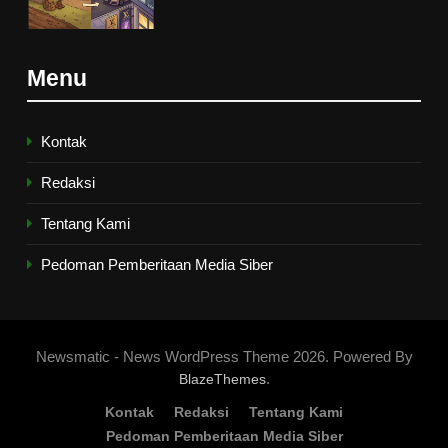
7
Menu
Santri MANPK Surakarta Turun
ke Masyarakat Lewat Camping
Dakwah Ramadan
PENDIDIKAN ISLAM
Kontak
Redaksi
8
Tentang Kami
Etika Buruk Kaum “Bangsawan”
HIKMAH
Pedoman Pemberitaan Media Siber
1
Naluri Takabur; Perasaan
Newsmatic - News WordPress Theme 2026. Powered By
Terancam dan Tipuan Diri
.
BlazeThemes
HIKMAH
Kontak
Redaksi
Tentang Kami
Pedoman Pemberitaan Media Siber