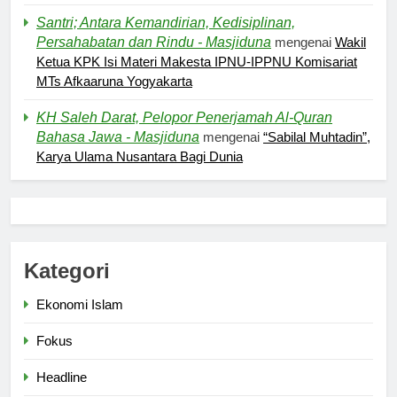
Santri; Antara Kemandirian, Kedisiplinan,
Persahabatan dan Rindu - Masjiduna
mengenai
Wakil
Ketua KPK Isi Materi Makesta IPNU-IPPNU Komisariat
5
MTs Afkaaruna Yogyakarta
Kesadaran akan Kehambaan:
KH Saleh Darat, Pelopor Penerjamah Al-Quran
Akar Ketundukan
Bahasa Jawa - Masjiduna
mengenai
“Sabilal Muhtadin”,
HEADLINE
Karya Ulama Nusantara Bagi Dunia
6
Kebutuhan versus Keinginan
HIKMAH
Kategori
Ekonomi Islam
7
Santri MANPK Surakarta Turun
Fokus
ke Masyarakat Lewat Camping
Dakwah Ramadan
Headline
PENDIDIKAN ISLAM