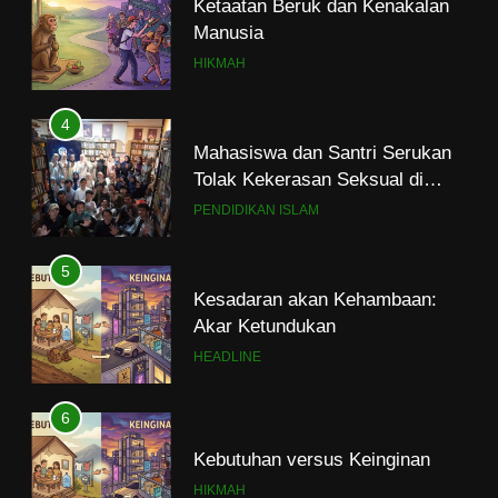
Ketaatan Beruk dan Kenakalan
Manusia
HIKMAH
4
Mahasiswa dan Santri Serukan
Tolak Kekerasan Seksual di
Lingkungan Kampus dan
PENDIDIKAN ISLAM
Pesantren
5
Kesadaran akan Kehambaan:
Akar Ketundukan
HEADLINE
6
Kebutuhan versus Keinginan
HIKMAH