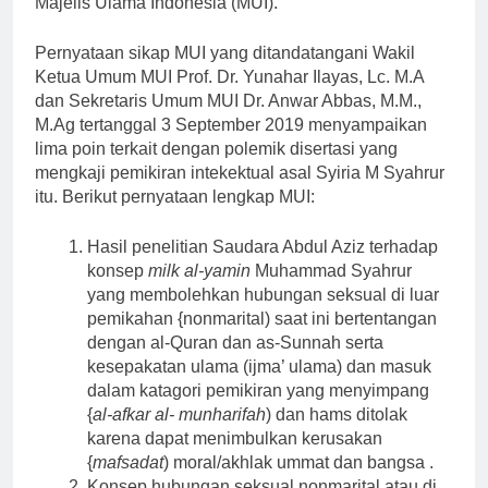
Majelis Ulama Indonesia (MUI).
Pernyataan sikap MUI yang ditandatangani Wakil
Ketua Umum MUI Prof. Dr. Yunahar Ilayas, Lc. M.A
dan Sekretaris Umum MUI Dr. Anwar Abbas, M.M.,
M.Ag tertanggal 3 September 2019 menyampaikan
lima poin terkait dengan polemik disertasi yang
mengkaji pemikiran intekektual asal Syiria M Syahrur
itu. Berikut pernyataan lengkap MUI:
Hasil penelitian Saudara Abdul Aziz terhadap
konsep
milk al-yamin
Muhammad Syahrur
yang membolehkan hubungan seksual di luar
pemikahan {nonmarital) saat ini bertentangan
dengan al-Quran dan as-Sunnah serta
kesepakatan ulama (ijma’ ulama) dan masuk
dalam katagori pemikiran yang menyimpang
{
al-afkar al- munharifah
) dan hams ditolak
karena dapat menimbulkan kerusakan
{
mafsadat
) moral/akhlak ummat dan bangsa .
Konsep hubungan seksual nonmarital atau di