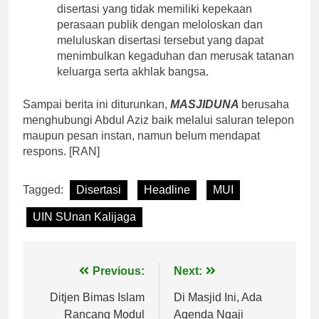
disertasi yang tidak memiliki kepekaan
perasaan publik dengan meloloskan dan
meluluskan disertasi tersebut yang dapat
menimbulkan kegaduhan dan merusak tatanan
keluarga serta akhlak bangsa.
Sampai berita ini diturunkan,
MASJIDUNA
berusaha
menghubungi Abdul Aziz baik melalui saluran telepon
maupun pesan instan, namun belum mendapat
respons. [RAN]
Tagged:
Disertasi
Headline
MUI
UIN SUnan Kalijaga
Navigasi
Previous:
Next:
pos
Ditjen Bimas Islam
Di Masjid Ini, Ada
Rancang Modul
Agenda Ngaji