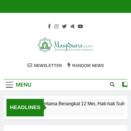
Skip
to
content
Masjiduna
Referensi Berita Islam Indonesia
NEWSLETTER
RANDOM NEWS
MENU
maah Haji Kloter Pertama Berangkat 12 Mei, Hati-hati Suhu P
HEADLINES
o