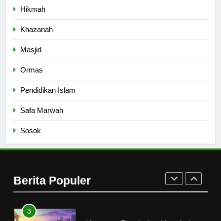
Hikmah
8
Khazanah
Etika Buruk Kaum “Bangsawan”
HIKMAH
Masjid
Ormas
1
Pendidikan Islam
Naluri Takabur; Perasaan
Terancam dan Tipuan Diri
Safa Marwah
HIKMAH
Sosok
2
Merayakan Perasaan
Kekurangan
Berita Populer
HIKMAH
3