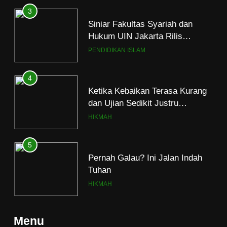
4
Ketika Kebaikan Terasa Kurang
dan Ujian Sedikit Justru
Menjerumuskan
HIKMAH
5
Pernah Galau? Ini Jalan Indah
Tuhan
HIKMAH
6
Ngopi Bareng; Romantisme
Abadi
HIKMAH
7
Menu