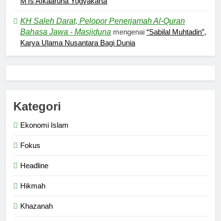
MTs Afkaaruna Yogyakarta
5
Pernah Galau? Ini Jalan Indah
KH Saleh Darat, Pelopor Penerjamah Al-Quran
Tuhan
Bahasa Jawa - Masjiduna
mengenai
“Sabilal Muhtadin”,
HIKMAH
Karya Ulama Nusantara Bagi Dunia
6
Ngopi Bareng; Romantisme
Abadi
Kategori
HIKMAH
Ekonomi Islam
7
Fokus
Kopi Beneran Versus Kopi Darat
HIKMAH
Headline
Hikmah
8
Khazanah
Mau Masuk Surga, Tapi Takut
Mati