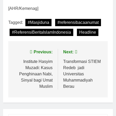
[AHR/Kemenag]
Tagged:
#Masjiduna
#referensibacaanumat
#ReferensiBeritaIslamIndonesia
Headline
Navigasi
Previous:
Next:
pos
Institute Hasyim
Transformasi STIEM
Muzadi: Kasus
Redeb jadi
Penghinaan Nabi,
Universitas
Sinyal bagi Umat
Muhammadiyah
Muslim
Berau