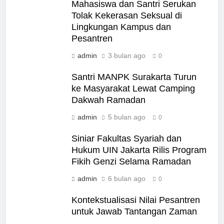
Mahasiswa dan Santri Serukan
Tolak Kekerasan Seksual di
Lingkungan Kampus dan
Pesantren
admin
3 bulan ago
0
Santri MANPK Surakarta Turun
ke Masyarakat Lewat Camping
Dakwah Ramadan
admin
5 bulan ago
0
Siniar Fakultas Syariah dan
Hukum UIN Jakarta Rilis Program
Fikih Genzi Selama Ramadan
admin
6 bulan ago
0
Kontekstualisasi Nilai Pesantren
untuk Jawab Tantangan Zaman