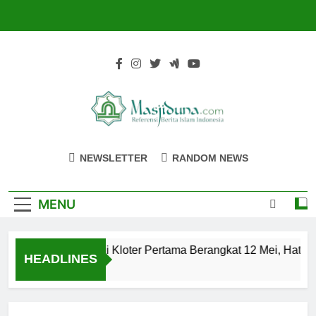
Skip
to
content
Masjiduna
Referensi Berita Islam Indonesia
NEWSLETTER
RANDOM NEWS
MENU
Calon Jemaah Haji Kloter Pertama Berangkat 12 Mei, Hati-ha
HEADLINES
2 Tahun Ago