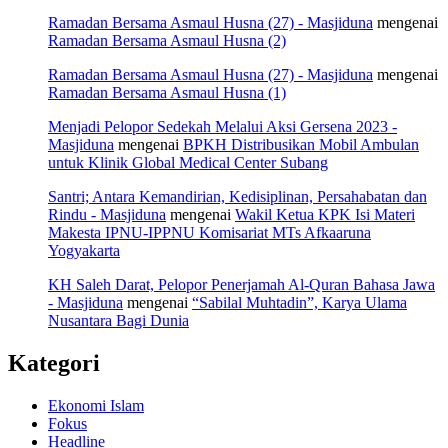
Ramadan Bersama Asmaul Husna (27) - Masjiduna
mengenai
Ramadan Bersama Asmaul Husna (2)
Ramadan Bersama Asmaul Husna (27) - Masjiduna
mengenai
Ramadan Bersama Asmaul Husna (1)
Menjadi Pelopor Sedekah Melalui Aksi Gersena 2023 -
Masjiduna
mengenai
BPKH Distribusikan Mobil Ambulan
untuk Klinik Global Medical Center Subang
Santri; Antara Kemandirian, Kedisiplinan, Persahabatan dan
Rindu - Masjiduna
mengenai
Wakil Ketua KPK Isi Materi
Makesta IPNU-IPPNU Komisariat MTs Afkaaruna
Yogyakarta
KH Saleh Darat, Pelopor Penerjamah Al-Quran Bahasa Jawa
- Masjiduna
mengenai
“Sabilal Muhtadin”, Karya Ulama
Nusantara Bagi Dunia
Kategori
Ekonomi Islam
Fokus
Headline