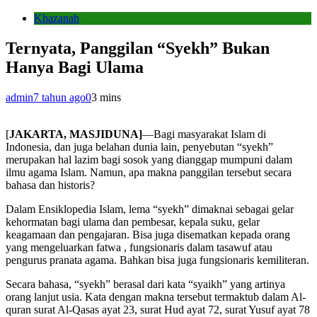
Khazanah
Ternyata, Panggilan “Syekh” Bukan
Hanya Bagi Ulama
admin
7 tahun ago
0
3 mins
[
JAKARTA, MASJIDUNA]
—Bagi masyarakat Islam di
Indonesia, dan juga belahan dunia lain, penyebutan “syekh”
merupakan hal lazim bagi sosok yang dianggap mumpuni dalam
ilmu agama Islam. Namun, apa makna panggilan tersebut secara
bahasa dan historis?
Dalam Ensiklopedia Islam, lema “syekh” dimaknai sebagai gelar
kehormatan bagi ulama dan pembesar, kepala suku, gelar
keagamaan dan pengajaran. Bisa juga disematkan kepada orang
yang mengeluarkan fatwa , fungsionaris dalam tasawuf atau
pengurus pranata agama. Bahkan bisa juga fungsionaris kemiliteran.
Secara bahasa, “syekh” berasal dari kata “syaikh” yang artinya
orang lanjut usia. Kata dengan makna tersebut termaktub dalam Al-
quran surat Al-Qasas ayat 23, surat Hud ayat 72, surat Yusuf ayat 78