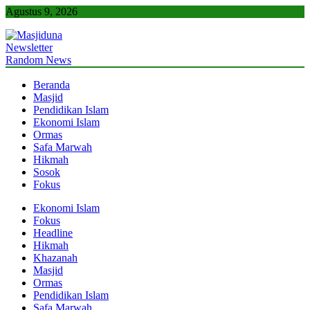
Skip
Agustus 9, 2026
to
content
Newsletter
Masjiduna
Referensi Berita Islam Indonesia
Random News
Beranda
Masjid
Pendidikan Islam
Ekonomi Islam
Ormas
Safa Marwah
Hikmah
Sosok
Fokus
Ekonomi Islam
Fokus
Headline
Hikmah
Khazanah
Masjid
Ormas
Pendidikan Islam
Safa Marwah