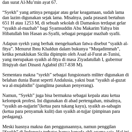
dan surat Al-Mu’min ayat 67.
“Syekh” yang artinya pengajar atau gelar keagamaan, sudah lama
dan lazim digunakan sejak lama. Misalnya, pada prasasti bertahun
651 H atau 1253 M, di sebuah sekolah di Damaskus terdapat gelar
“syaikh al-mazhab” bagi Syamsuddin Abu Makarim Yahya bin
Hibatullah bin Hasan as-Syafii, sebagai pengajar mazhab syafii.
Adapun syekh yang berhak mengeluarkan fatwa disebut “syaikh al-
fitya”. Menurut Ibnu Khaldun dalam bukunya “Muqadimmah”,
ketika penaklukan Sicilia dipimpin oleh Asad al-Furat at-Tunisi,
yang merupakan syaikh al-fitya di masa Ziyadatullah I, gubernur
Ifriqiyah dari Dinasti Aglabid (817-838 M).
Sementara makna “syekh” sebagai fungsionaris militer digunakan di
belahan dunia Barat seperti Andalusia, yakni buat “syaikh al-guzat
wa al-mujahidin” (panglima pasukan penyerang).
Namun, “Syekh” juga bisa bermakna sebagai kepala atau ketua
kelompok profesi. Ini digunakan di abad pertengahan, misalnya,
“syaikh an-najjarin”(ketua para tukang kayu), syaikh as-sabagin
(ketua para penyamak kulit) dan syaikh at-tujjar (pimpinan para
pedagang).
Meski luasnya makna dan penggunaannya, namun penggilan
“Syekh” di Indonesia terbatas hanya kepada ahli agama saja. Hal ini