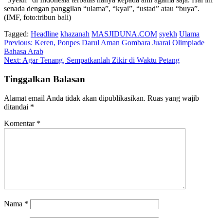
senada dengan panggilan “ulama”, “kyai”, “ustad” atau “buya”.
(IMF, foto:tribun bali)
Tagged:
Headline
khazanah
MASJIDUNA.COM
syekh
Ulama
Navigasi
Previous:
Keren, Ponpes Darul Aman Gombara Juarai Olimpiade
Bahasa Arab
pos
Next:
Agar Tenang, Sempatkanlah Zikir di Waktu Petang
Tinggalkan Balasan
Alamat email Anda tidak akan dipublikasikan.
Ruas yang wajib
ditandai
*
Komentar
*
Nama
*