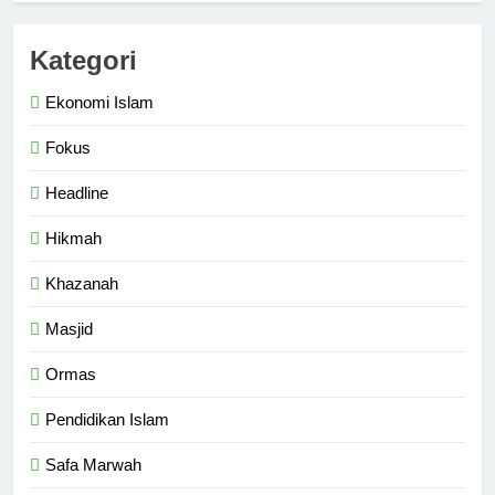
HEADLINE
Kategori
6
Ekonomi Islam
Kebutuhan versus Keinginan
Fokus
HIKMAH
Headline
7
Hikmah
Santri MANPK Surakarta Turun
ke Masyarakat Lewat Camping
Khazanah
Dakwah Ramadan
PENDIDIKAN ISLAM
Masjid
8
Ormas
Etika Buruk Kaum “Bangsawan”
Pendidikan Islam
HIKMAH
Safa Marwah