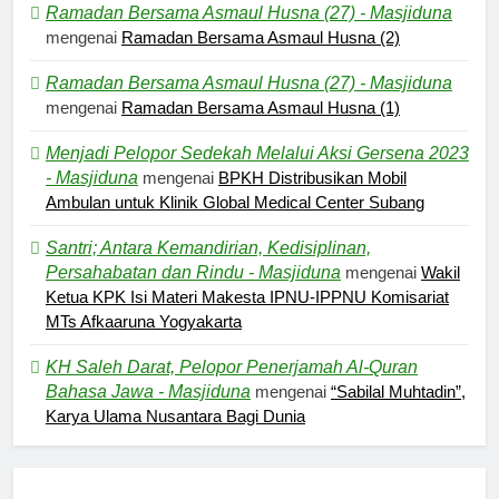
Ramadan Bersama Asmaul Husna (27) - Masjiduna
mengenai
Ramadan Bersama Asmaul Husna (2)
Ramadan Bersama Asmaul Husna (27) - Masjiduna
mengenai
Ramadan Bersama Asmaul Husna (1)
Menjadi Pelopor Sedekah Melalui Aksi Gersena 2023
- Masjiduna
mengenai
BPKH Distribusikan Mobil
Ambulan untuk Klinik Global Medical Center Subang
Santri; Antara Kemandirian, Kedisiplinan,
Persahabatan dan Rindu - Masjiduna
mengenai
Wakil
Ketua KPK Isi Materi Makesta IPNU-IPPNU Komisariat
MTs Afkaaruna Yogyakarta
KH Saleh Darat, Pelopor Penerjamah Al-Quran
Bahasa Jawa - Masjiduna
mengenai
“Sabilal Muhtadin”,
Karya Ulama Nusantara Bagi Dunia
5
Kesadaran akan Kehambaan:
Akar Ketundukan