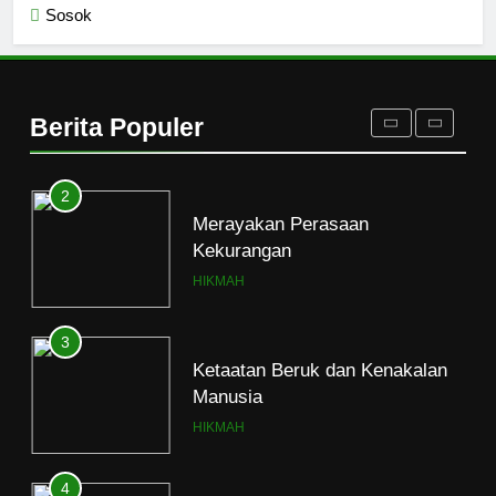
Sosok
1
Naluri Takabur; Perasaan
Terancam dan Tipuan Diri
HIKMAH
Berita Populer
2
Merayakan Perasaan
Kekurangan
HIKMAH
3
Ketaatan Beruk dan Kenakalan
Manusia
HIKMAH
4
Mahasiswa dan Santri Serukan