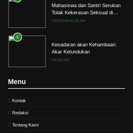
Tolak Kekerasan Seksual di
Lingkungan Kampus dan
PENDIDIKAN ISLAM
Pesantren
5
Kesadaran akan Kehambaan:
Akar Ketundukan
HEADLINE
6
Kebutuhan versus Keinginan
Menu
HIKMAH
Kontak
7
Redaksi
Santri MANPK Surakarta Turun
ke Masyarakat Lewat Camping
Tentang Kami
Dakwah Ramadan
PENDIDIKAN ISLAM