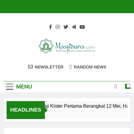
Skip
to
content
Masjiduna
Referensi Berita Islam Indonesia
NEWSLETTER
RANDOM NEWS
MENU
Calon Jemaah Haji Kloter Pertama Berangkat 12 Mei, Hati-h
HEADLINES
2 Tahun Ago