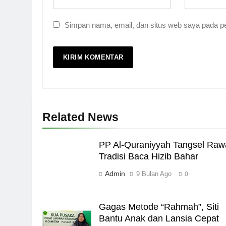
Simpan nama, email, dan situs web saya pada pe
5
Pernah Galau? Ini Jalan 
HIKMAH
6
Related News
Ngopi Bareng; Romantis
HIKMAH
PP Al-Quraniyyah Tangsel Raw
7
Tradisi Baca Hizib Bahar
Admin
Kopi Beneran Versus Kop
9 Bulan Ago
0
HIKMAH
Gagas Metode “Rahmah”, Siti
8
Bantu Anak dan Lansia Cepat