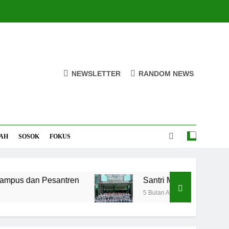
NEWSLETTER
RANDOM NEWS
AH
SOSOK
FOKUS
n Pesantren
Santri MANPK Surakarta Turun 
5 Bulan Ago