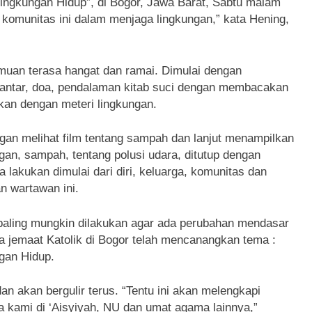
ingkungan Hidup”, di Bogor, Jawa Barat, Sabtu malam
komunitas ini dalam menjaga lingkungan,” kata Hening,
uan terasa hangat dan ramai. Dimulai dengan
gantar, doa, pendalaman kitab suci dengan membacakan
tkan dengan meteri lingkungan.
gan melihat film tentang sampah dan lanjut menampilkan
gan, sampah, tentang polusi udara, ditutup dengan
lakukan dimulai dari diri, keluarga, komunitas dan
an wartawan ini.
 paling mungkin dilakukan agar ada perubahan mendasar
rena jemaat Katolik di Bogor telah mencanangkan tema :
gan Hidup.
 akan bergulir terus. “Tentu ini akan melengkapi
 kami di ‘Aisyiyah, NU dan umat agama lainnya,”