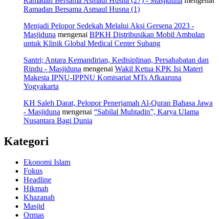
Ramadan Bersama Asmaul Husna (27) - Masjiduna
mengenai
Ramadan Bersama Asmaul Husna (1)
Menjadi Pelopor Sedekah Melalui Aksi Gersena 2023 -
Masjiduna
mengenai
BPKH Distribusikan Mobil Ambulan
untuk Klinik Global Medical Center Subang
Santri; Antara Kemandirian, Kedisiplinan, Persahabatan dan
Rindu - Masjiduna
mengenai
Wakil Ketua KPK Isi Materi
Makesta IPNU-IPPNU Komisariat MTs Afkaaruna
Yogyakarta
KH Saleh Darat, Pelopor Penerjamah Al-Quran Bahasa Jawa
- Masjiduna
mengenai
“Sabilal Muhtadin”, Karya Ulama
Nusantara Bagi Dunia
Kategori
Ekonomi Islam
Fokus
Headline
Hikmah
Khazanah
Masjid
Ormas