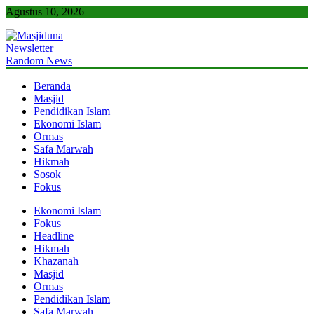
Skip
Agustus 10, 2026
to
content
Newsletter
Masjiduna
Referensi Berita Islam Indonesia
Random News
Beranda
Masjid
Pendidikan Islam
Ekonomi Islam
Ormas
Safa Marwah
Hikmah
Sosok
Fokus
Ekonomi Islam
Fokus
Headline
Hikmah
Khazanah
Masjid
Ormas
Pendidikan Islam
Safa Marwah