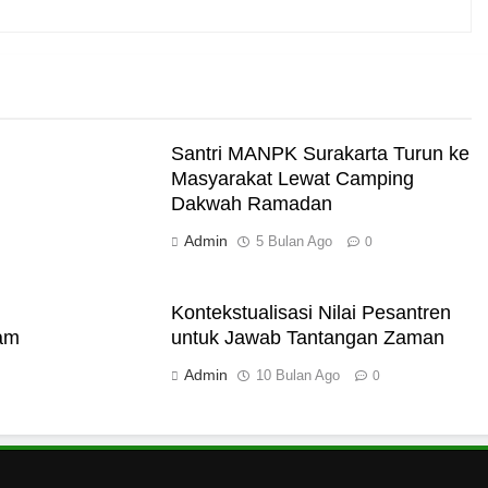
i Darat
Santri MANPK Surakarta Turun ke
Masyarakat Lewat Camping
Dakwah Ramadan
Admin
akut Mati
5 Bulan Ago
0
Kontekstualisasi Nilai Pesantren
ram
untuk Jawab Tantangan Zaman
rukan Tolak Kekerasan
Admin
10 Bulan Ago
0
ampus dan Pesantren
Turun ke Masyarakat