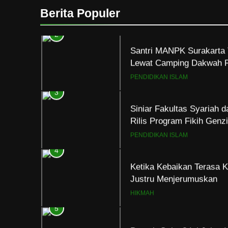
Lewat Camping Dakwah 
Berita Populer
PENDIDIKAN ISLAM
3
Siniar Fakultas Syariah 
Rilis Program Fikih Gen
PENDIDIKAN ISLAM
4
Ketika Kebaikan Terasa K
Justru Menjerumuskan
HIKMAH
5
Pernah Galau? Ini Jalan 
HIKMAH
6