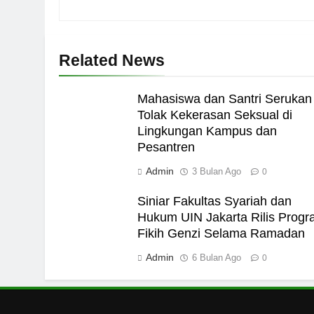
HIKMAH
7
Related News
Kopi Beneran Versus Kop
HIKMAH
Mahasiswa dan Santri Serukan
Tolak Kekerasan Seksual di
8
Lingkungan Kampus dan
Pesantren
Mau Masuk Surga, Tapi T
Admin
3 Bulan Ago
0
HIKMAH
Siniar Fakultas Syariah dan
1
Hukum UIN Jakarta Rilis Prog
Mahasiswa dan Santri Se
Fikih Genzi Selama Ramadan
Seksual di Lingkungan K
Admin
6 Bulan Ago
0
PENDIDIKAN ISLAM
2
Santri MANPK Surakarta 