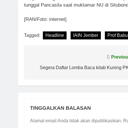
tunggal Pancasila saat muktamar NU di Situbond
[RAN/Foto: internet]
Tagged:
Headline
IAIN Jember
Prof Babu
Navigasi
Previou
pos
Segera Daftar Lomba Baca kitab Kuning P
TINGGALKAN BALASAN
Alamat email Anda tidak akan dipublikasikan.
Ru