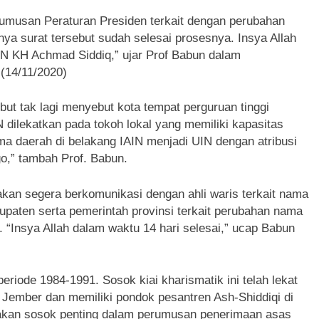
rumusan Peraturan Presiden terkait dengan perubahan
nya surat tersebut sudah selesai prosesnya. Insya Allah
N KH Achmad Siddiq,” ujar Prof Babun dalam
(14/11/2020)
ut tak lagi menyebut kota tempat perguruan tinggi
N dilekatkan pada tokoh lokal yang memiliki kapasitas
ma daerah di belakang IAIN menjadi UIN dengan atribusi
o,” tambah Prof. Babun.
kan segera berkomunikasi dengan ahli waris terkait nama
paten serta pemerintah provinsi terkait perubahan nama
 “Insya Allah dalam waktu 14 hari selesai,” ucap Babun
ode 1984-1991. Sosok kiai kharismatik ini telah lekat
 Jember dan memiliki pondok pesantren Ash-Shiddiqi di
pakan sosok penting dalam perumusan penerimaan asas