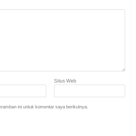
Situs Web
Indah Tuhan
ramban ini untuk komentar saya berikutnya.
me Abadi