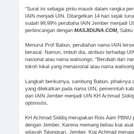
“Surat ini sebagai pintu mausk dalam rangka pe
IAIN menjadi UIN. Ditargetkan 14 hari sejak turu
sudah 99,99% perubaha IAIN Jember menjadi UI
perbincangan dengan
MASJIDUNA.COM,
Sabtu 
Menurut Prof Babun, perubahan nama IAIN terseb
berasal. Namun, imbuh dia, atribusi terhadap UI
nasional atau nama walisongo. “Berubah dari na
tokoh lokal yang menasional atau nama walisong
Langkah berikutnya, sambung Babun, pihaknya a
yang dilekatkan pada nama UIN, pemerintah kabu
dari IAIN Jember menjadi UIN KH Achmad Sidiiq.
optimistis.
KH Achmad Siddiq merupakan Rois Aam PBNU peri
dengan Jember. Karena memang beliau kiai asal
wilayah Talangsari, Jember. Kiai Achmad meru