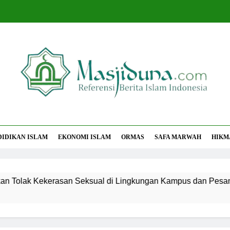
jiduna
Berita Islam Indonesia
DIDIKAN ISLAM
EKONOMI ISLAM
ORMAS
SAFA MARWAH
HIKM
Kekerasan Seksual di Lingkungan Kampus dan Pesantren