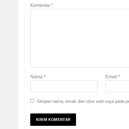
Komentar
*
Nama
*
Email
*
5
Pernah Galau? Ini Jalan 
Simpan nama, email, dan situs web saya pada pe
HIKMAH
6
Ngopi Bareng; Romantis