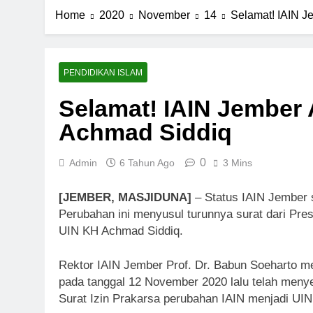
Home
2020
November
14
Selamat! IAIN J
PENDIDIKAN ISLAM
Selamat! IAIN Jember 
Achmad Siddiq
0
Admin
6 Tahun Ago
3 Mins
[JEMBER, MASJIDUNA]
– Status IAIN Jember 
Perubahan ini menyusul turunnya surat dari Pre
UIN KH Achmad Siddiq.
Rektor IAIN Jember Prof. Dr. Babun Soeharto m
pada tanggal 12 November 2020 lalu telah menye
Surat Izin Prakarsa perubahan IAIN menjadi UIN