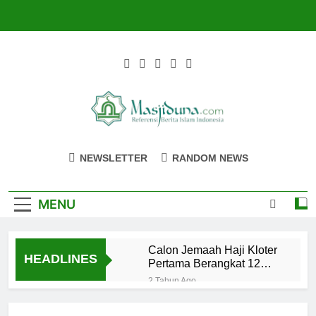
Skip
to
content
Masjiduna
Referensi Berita Islam Indonesia
NEWSLETTER
RANDOM NEWS
MENU
Calon Jemaah Haji Kloter
HEADLINES
Pertama Berangkat 12
Mei, Hati-hati Suhu Panas
2 Tahun Ago
Mahasiswa dan Santri
Serukan Tolak