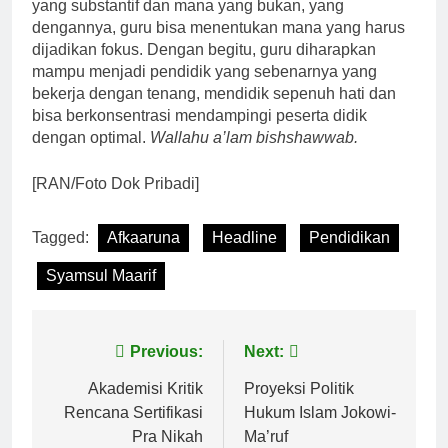
yang substantif dan mana yang bukan, yang
dengannya, guru bisa menentukan mana yang harus
dijadikan fokus. Dengan begitu, guru diharapkan
mampu menjadi pendidik yang sebenarnya yang
bekerja dengan tenang, mendidik sepenuh hati dan
bisa berkonsentrasi mendampingi peserta didik
dengan optimal.
Wallahu a’lam bishshawwab.
[RAN/Foto Dok Pribadi]
Tagged:
Afkaaruna
Headline
Pendidikan
Syamsul Maarif
Navigasi
Previous:
Next:
pos
Akademisi Kritik
Proyeksi Politik
Rencana Sertifikasi
Hukum Islam Jokowi-
Pra Nikah
Ma’ruf