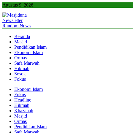
Skip
Agustus 9, 2026
to
content
Newsletter
Masjiduna
Referensi Berita Islam Indonesia
Random News
Beranda
Masjid
Pendidikan Islam
Ekonomi Islam
Ormas
Safa Marwah
Hikmah
Sosok
Fokus
Ekonomi Islam
Fokus
Headline
Hikmah
Khazanah
Masjid
Ormas
Pendidikan Islam
Safa Marwah