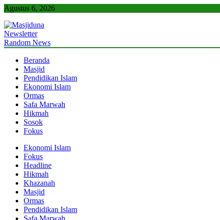
Skip
Agustus 6, 2026
to
content
Newsletter
Masjiduna
Referensi Berita Islam Indonesia
Random News
Beranda
Masjid
Pendidikan Islam
Ekonomi Islam
Ormas
Safa Marwah
Hikmah
Sosok
Fokus
Ekonomi Islam
Fokus
Headline
Hikmah
Khazanah
Masjid
Ormas
Pendidikan Islam
Safa Marwah