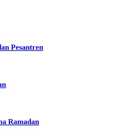
dan Pesantren
an
lama Ramadan