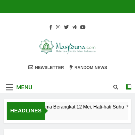
Skip
to
content
Masjiduna
Referensi Berita Islam Indonesia
NEWSLETTER
RANDOM NEWS
MENU
 Haji Kloter Pertama Berangkat 12 Mei, Hati-hati Suhu Panas
HEADLINES