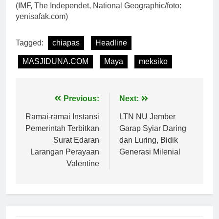
(IMF, The Independet, National Geographic/foto:
yenisafak.com)
Tagged:
chiapas
Headline
MASJIDUNA.COM
Maya
meksiko
Navigasi
Previous:
Next:
pos
Ramai-ramai Instansi
LTN NU Jember
Pemerintah Terbitkan
Garap Syiar Daring
Surat Edaran
dan Luring, Bidik
Larangan Perayaan
Generasi Milenial
Valentine