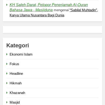
HIKMAH
KH Saleh Darat, Pelopor Penerjamah Al-Quran
Bahasa Jawa - Masjiduna
mengenai
“Sabilal Muhtadin”,
6
Karya Ulama Nusantara Bagi Dunia
Ngopi Bareng; Romantisme
Abadi
HIKMAH
7
Kategori
Kopi Beneran Versus Kopi Darat
Ekonomi Islam
HIKMAH
Fokus
Headline
8
Mau Masuk Surga, Tapi Takut
Hikmah
Mati
Khazanah
HIKMAH
Masjid