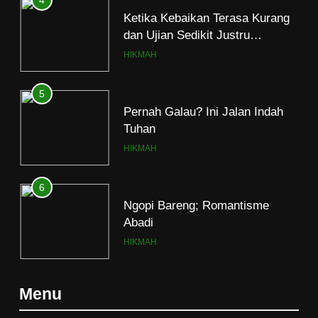
dan Ujian Sedikit Justru
Menjerumuskan
HIKMAH
5
Pernah Galau? Ini Jalan Indah
Tuhan
HIKMAH
6
Ngopi Bareng; Romantisme
Abadi
HIKMAH
7
Kopi Beneran Versus Kopi Darat
Menu
HIKMAH