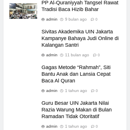
PP Al-Quraniyyah Tangsel Rawat
Tradisi Baca Hizib Bahar
admin
9 bulan ago
0
Sivitas Akademika UIN Jakarta
Kampanye Bahaya Judi Online di
Kalangan Santri
admin
11 bulan ago
0
Gagas Metode “Rahmah”, Siti
Bantu Anak dan Lansia Cepat
Baca Al Quran
admin
1 tahun ago
0
Guru Besar UIN Jakarta Nilai
Razia Warung Makan di Bulan
Ramadan Tidak Otoritatif
admin
1 tahun ago
0