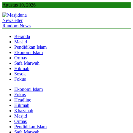
Skip
Agustus 10, 2026
to
content
Newsletter
Masjiduna
Referensi Berita Islam Indonesia
Random News
Beranda
Masjid
Pendidikan Islam
Ekonomi Islam
Ormas
Safa Marwah
Hikmah
Sosok
Fokus
Ekonomi Islam
Fokus
Headline
Hikmah
Khazanah
Masjid
Ormas
Pendidikan Islam
Safa Marwah