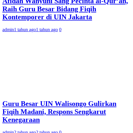
Afidah Wahyuni Sang Pecinta al-Qur’an,
Raih Guru Besar Bidang Fiqih
Kontemporer di UIN Jakarta
admin
1 tahun ago
1 tahun ago
0
Guru Besar UIN Walisongo Gulirkan
Fiqih Madani, Respons Sengkarut
Kenegaraan
admin
2 tahun ago
2 tahun ago
0