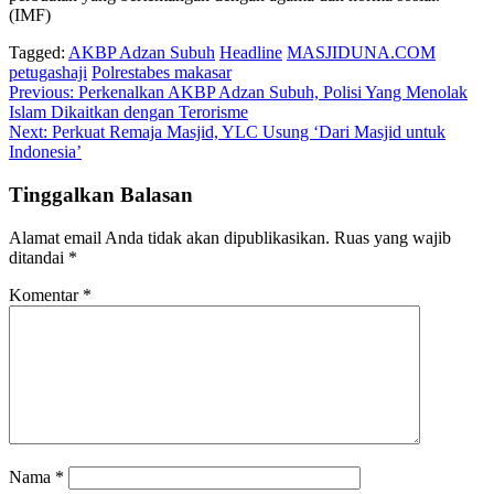
(IMF)
Tagged:
AKBP Adzan Subuh
Headline
MASJIDUNA.COM
petugashaji
Polrestabes makasar
Navigasi
Previous:
Perkenalkan AKBP Adzan Subuh, Polisi Yang Menolak
Islam Dikaitkan dengan Terorisme
pos
Next:
Perkuat Remaja Masjid, YLC Usung ‘Dari Masjid untuk
Indonesia’
Tinggalkan Balasan
Alamat email Anda tidak akan dipublikasikan.
Ruas yang wajib
ditandai
*
Komentar
*
Nama
*