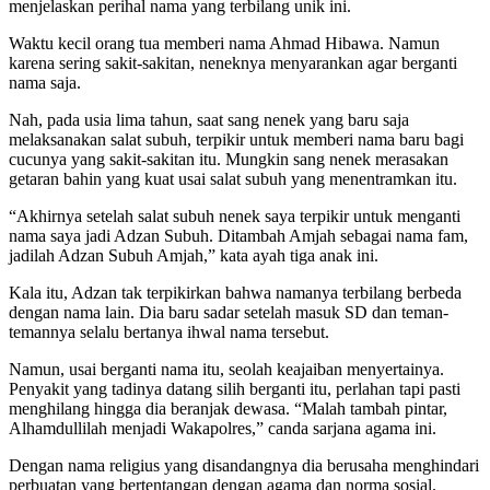
menjelaskan perihal nama yang terbilang unik ini.
Waktu kecil orang tua memberi nama Ahmad Hibawa. Namun
karena sering sakit-sakitan, neneknya menyarankan agar berganti
nama saja.
Nah, pada usia lima tahun, saat sang nenek yang baru saja
melaksanakan salat subuh, terpikir untuk memberi nama baru bagi
cucunya yang sakit-sakitan itu. Mungkin sang nenek merasakan
getaran bahin yang kuat usai salat subuh yang menentramkan itu.
“Akhirnya setelah salat subuh nenek saya terpikir untuk menganti
nama saya jadi Adzan Subuh. Ditambah Amjah sebagai nama fam,
jadilah Adzan Subuh Amjah,” kata ayah tiga anak ini.
Kala itu, Adzan tak terpikirkan bahwa namanya terbilang berbeda
dengan nama lain. Dia baru sadar setelah masuk SD dan teman-
temannya selalu bertanya ihwal nama tersebut.
Namun, usai berganti nama itu, seolah keajaiban menyertainya.
Penyakit yang tadinya datang silih berganti itu, perlahan tapi pasti
menghilang hingga dia beranjak dewasa. “Malah tambah pintar,
Alhamdullilah menjadi Wakapolres,” canda sarjana agama ini.
Dengan nama religius yang disandangnya dia berusaha menghindari
perbuatan yang bertentangan dengan agama dan norma sosial.