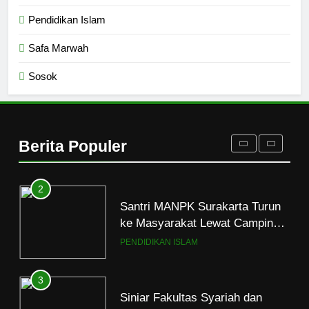
Mau Masuk Surga, Tapi Takut
Pendidikan Islam
Mati
HIKMAH
Safa Marwah
Sosok
1
Mahasiswa dan Santri Serukan
Tolak Kekerasan Seksual di
Lingkungan Kampus dan
PENDIDIKAN ISLAM
Berita Populer
Pesantren
2
Santri MANPK Surakarta Turun
ke Masyarakat Lewat Camping
Dakwah Ramadan
PENDIDIKAN ISLAM
3
Siniar Fakultas Syariah dan
Hukum UIN Jakarta Rilis