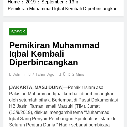
Home
2019
September
13
Pemikiran Muhammad Iqbal Kembali Diperbincangkan
SOSOK
Pemikiran Muhammad
Iqbal Kembali
Diperbincangkan
0
Admin
7 Tahun Ago
2 Mins
[
JAKARTA, MASJIDUNA
]—Pemikir Islam asal
Pakistan Muhammad Iqbal kembali diperbincangkan
oleh sejumlah pihak. Bertempat di Pusat Dokumentasi
HB Jasin, Taman Ismail Marzuki (TIM), Jumat
(13/9/2019), diskusi mengambil tema “Muhammad
Iqbal Sang Penyair Pembangun Spiritualitas Islam di
Seluruh Penjuru Dunia.” Hadir sebagai pembicara