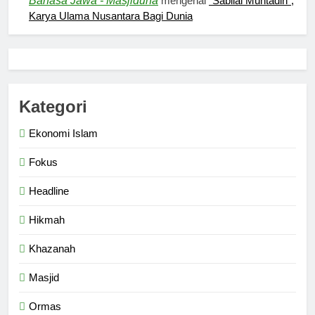
Bahasa Jawa - Masjiduna
mengenai
“Sabilal Muhtadin”,
Karya Ulama Nusantara Bagi Dunia
5
Pernah Galau? Ini Jalan Indah
Tuhan
HIKMAH
Kategori
6
Ekonomi Islam
Ngopi Bareng; Romantisme
Abadi
Fokus
HIKMAH
Headline
7
Hikmah
Kopi Beneran Versus Kopi Darat
Khazanah
HIKMAH
Masjid
8
Ormas