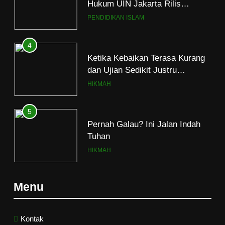
Program Fikih Genzi Selama
PENDIDIKAN ISLAM
Ramadan
4
Ketika Kebaikan Terasa Kurang
dan Ujian Sedikit Justru
Menjerumuskan
HIKMAH
5
Pernah Galau? Ini Jalan Indah
Tuhan
HIKMAH
6
Ngopi Bareng; Romantisme
Menu
Abadi
HIKMAH
Kontak