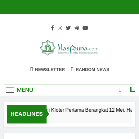
Skip
to
content
Masjiduna
Referensi Berita Islam Indonesia
NEWSLETTER
RANDOM NEWS
MENU
Calon Jemaah Haji Kloter Pertama Berangkat 12 Mei, Hati-h
HEADLINES
2 Tahun Ago