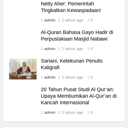
Netty Aher: Pemerintah
Tingkatkan Kewaspadaan!
admin
1 tahun ago
0
Al-Quran Bahasa Gayo Hadir di
Perpustakaan Masjid Nabawi
admin
1 tahun ago
0
Sariani, Ketekunan Penulis
Kaligrafi
admin
1 tahun ago
0
20 Tahun Pusat Studi Al Qur’an:
Upaya Membumikan Al-Qur’an di
Kancah Internasional
admin
1 tahun ago
0