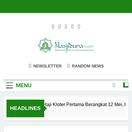
Skip
to
content
Masjiduna
Referensi Berita Islam Indonesia
NEWSLETTER
RANDOM NEWS
MENU
Calon Jemaah Haji Kloter Pertama Berangkat 12 Mei, Hati-
HEADLINES
2 Tahun Ago