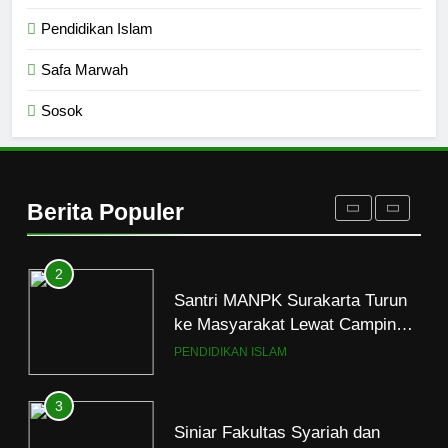
8
Pendidikan Islam
Mau Masuk Surga, Tapi Takut
Mati
Safa Marwah
HIKMAH
Sosok
1
Mahasiswa dan Santri Serukan
Tolak Kekerasan Seksual di
Berita Populer
Lingkungan Kampus dan
PENDIDIKAN ISLAM
Pesantren
2
Santri MANPK Surakarta Turun
ke Masyarakat Lewat Camping
Dakwah Ramadan
PENDIDIKAN ISLAM
3
Siniar Fakultas Syariah dan