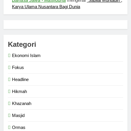
Bahasa Jawa - Masjiduna
mengenai
“Sabilal Muhtadin”,
Karya Ulama Nusantara Bagi Dunia
5
Pernah Galau? Ini Jalan Indah
Tuhan
HIKMAH
Kategori
Ekonomi Islam
6
Ngopi Bareng; Romantisme
Fokus
Abadi
Headline
HIKMAH
Hikmah
7
Khazanah
Kopi Beneran Versus Kopi Darat
HIKMAH
Masjid
Ormas