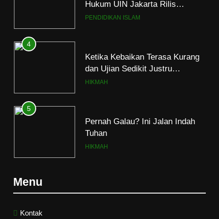
Hukum UIN Jakarta Rilis
Program Fikih Genzi Selama
PENDIDIKAN ISLAM
Ramadan
4
Ketika Kebaikan Terasa Kurang
dan Ujian Sedikit Justru
Menjerumuskan
HIKMAH
5
Pernah Galau? Ini Jalan Indah
Tuhan
HIKMAH
6
Menu
Ngopi Bareng; Romantisme
Abadi
HIKMAH
Kontak